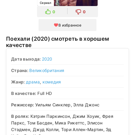
Сериал
0
0
В избранное
Поехали (2020) смотреть в хорошем
качестве
Дата выхода:
2020
Страна:
Великобритания
Жанр:
драма
,
комедия
В качестве:
Full HD
Режиссер:
Уильям Синклер, Элла Джонс
В ролях:
Кэтрин Паркинсон, Джим Хоуик, Фрея
Паркс, Том Басден, Мика Рикеттс, Элисон
Стэдмен, Джуд Колли, Тори Аллен-Мартин, Эд