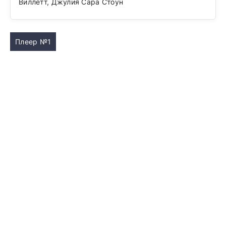
Виллетт, Джулия Сара Стоун
Плеер №1