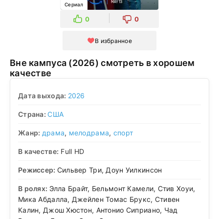
Сериал
0
0
В избранное
Вне кампуса (2026) смотреть в хорошем
качестве
Дата выхода:
2026
Страна:
США
Жанр:
драма
,
мелодрама
,
спорт
В качестве:
Full HD
Режиссер:
Сильвер Три, Доун Уилкинсон
В ролях:
Элла Брайт, Бельмонт Камели, Стив Хоуи,
Мика Абдалла, Джейлен Томас Брукс, Стивен
Калин, Джош Хюстон, Антонио Сиприано, Чад