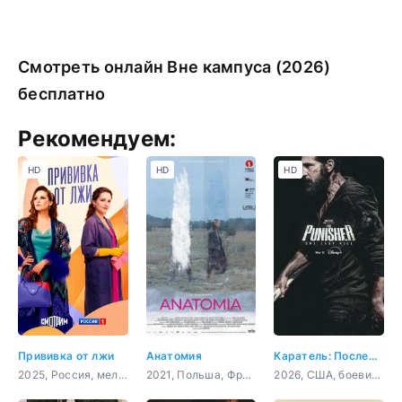
Смотреть онлайн Вне кампуса (2026)
бесплатно
Рекомендуем:
HD
HD
HD
Прививка от лжи
Анатомия
Каратель: Последнее убийство
2025, Россия, мелодрама
2021, Польша, Франция,
2026, США, боевик, триллер, драма, криминал, приключения