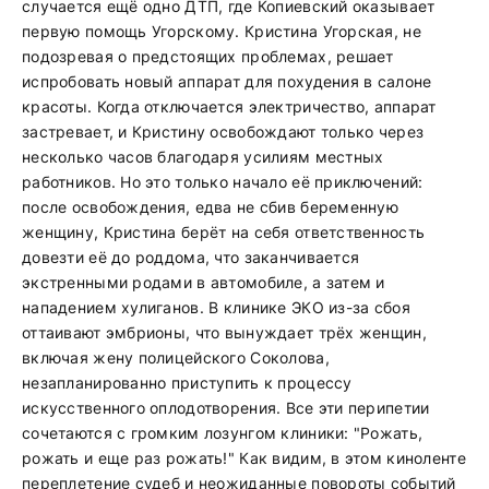
случается ещё одно ДТП, где Копиевский оказывает
первую помощь Угорскому. Кристина Угорская, не
подозревая о предстоящих проблемах, решает
испробовать новый аппарат для похудения в салоне
красоты. Когда отключается электричество, аппарат
застревает, и Кристину освобождают только через
несколько часов благодаря усилиям местных
работников. Но это только начало её приключений:
после освобождения, едва не сбив беременную
женщину, Кристина берёт на себя ответственность
довезти её до роддома, что заканчивается
экстренными родами в автомобиле, а затем и
нападением хулиганов. В клинике ЭКО из-за сбоя
оттаивают эмбрионы, что вынуждает трёх женщин,
включая жену полицейского Соколова,
незапланированно приступить к процессу
искусственного оплодотворения. Все эти перипетии
сочетаются с громким лозунгом клиники: "Рожать,
рожать и еще раз рожать!" Как видим, в этом киноленте
переплетение судеб и неожиданные повороты событий