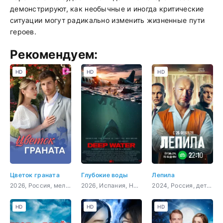
демонстрируют, как необычные и иногда критические
ситуации могут радикально изменить жизненные пути
героев.
Рекомендуем:
HD
HD
HD
Цветок граната
Глубокие воды
Лепила
2026, Россия, мелодрама
2026, Испания, Новая Зеландия, США, Китай, боевик, триллер, ужасы
2024, Россия, детектив, криминал
HD
HD
HD