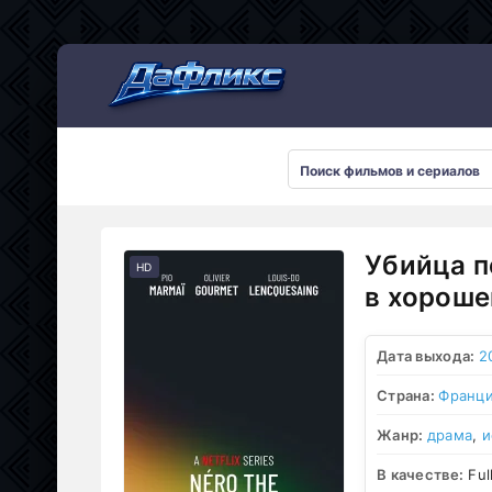
Мультсериалы
Убийца п
HD
в хороше
Дата выхода:
2
Страна:
Франц
Жанр:
драма
,
и
В качестве:
Ful