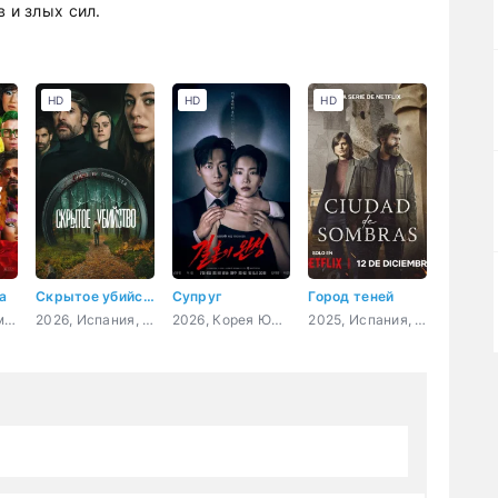
 и злых сил.
HD
HD
HD
а
Скрытое убийство
Супруг
Город теней
2026, США, комедия, фантастика, фэнтези
2026, Испания, Аргентина, триллер, криминал, детектив
2026, Корея Южная, триллер, детектив
2025, Испания, триллер, драма, криминал, детектив