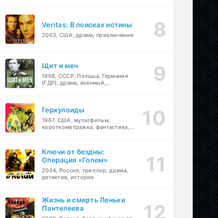
Veritas: В поисках истины
2003, США, драма, приключения
Щит и меч
1968, СССР, Польша, Германия
(ГДР), драма, военный,
приключения
Геркулоиды
1967, США, мультфильм,
короткометражка, фантастика,
приключения
Ключи от бездны:
Операция «Голем»
2004, Россия, триллер, драма,
детектив, история
Жизнь и смерть Леньки
Пантелеева