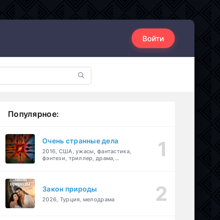
Войти
Популярное:
Очень странные дела
2016, США, ужасы, фантастика,
фэнтези, триллер, драма,
детектив
Закон природы
2026, Турция, мелодрама