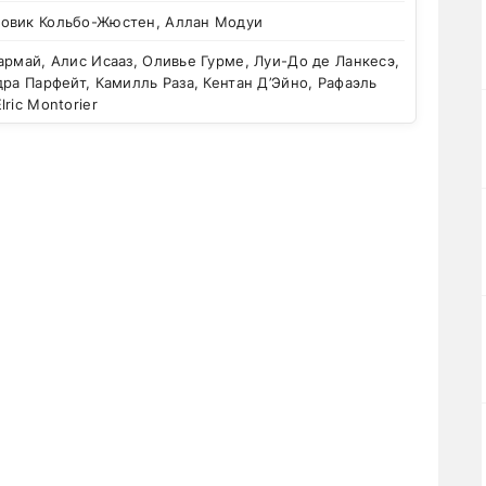
овик Кольбо-Жюстен, Аллан Модуи
рмай, Алис Исааз, Оливье Гурме, Луи-До де Ланкесэ,
дра Парфейт, Камилль Раза, Кентан Д’Эйно, Рафаэль
ric Montorier