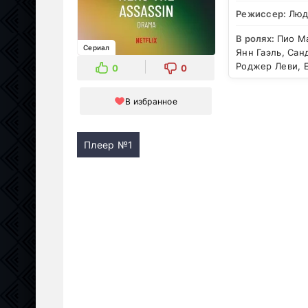
Режиссер:
Люд
В ролях:
Пио Ма
Сериал
Янн Гаэль, Сан
Роджер Леви, El
0
0
В избранное
Плеер №1