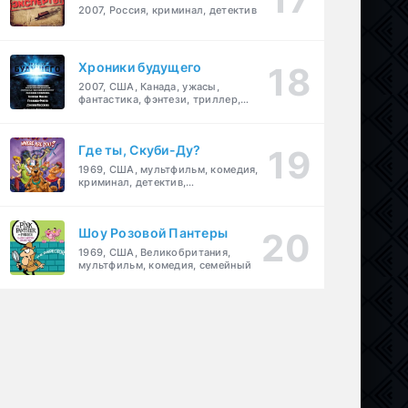
2007, Россия, криминал, детектив
Хроники будущего
2007, США, Канада, ужасы,
фантастика, фэнтези, триллер,
драма, детектив
Где ты, Скуби-Ду?
1969, США, мультфильм, комедия,
криминал, детектив,
приключения, семейный
Шоу Розовой Пантеры
1969, США, Великобритания,
мультфильм, комедия, семейный