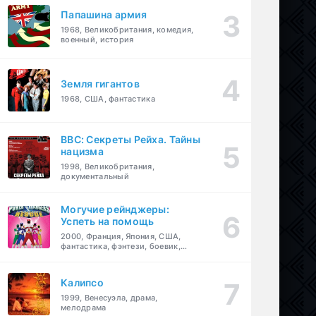
Папашина армия
1968, Великобритания, комедия,
военный, история
Земля гигантов
1968, США, фантастика
BBC: Секреты Рейха. Тайны
нацизма
1998, Великобритания,
документальный
Могучие рейнджеры:
Успеть на помощь
2000, Франция, Япония, США,
фантастика, фэнтези, боевик,
драма, приключения, семейный
Калипсо
1999, Венесуэла, драма,
мелодрама