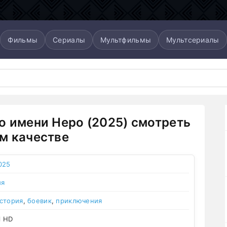
Фильмы
Сериалы
Мультфильмы
Мультсериалы
о имени Неро (2025) смотреть
м качестве
025
ия
стория
,
боевик
,
приключения
l HD