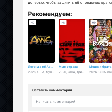
дочерью, чтобы защитить её от опасных врагов
Рекомендуем:
HD
HD
HD
Легенда об Аанге: Последний маг воздуха
Мыс страха
Модная братв
2026, США, мультфильм, фэнтези, боевик, детектив, приключения, семейный
2026, США, триллер, драма, криминал
Оставить комментарий
Написать комментарий