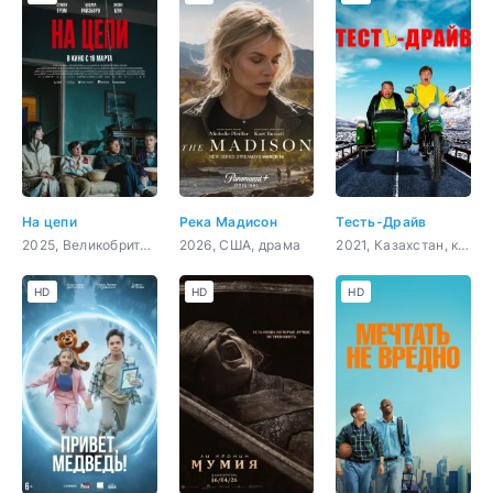
На цепи
Река Мадисон
Тесть-Драйв
2025, Великобритания, Польша, драма, триллер
2026, США, драма
2021, Казахстан, комедия
HD
HD
HD