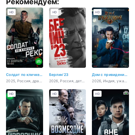
Рекомендуем:
HD
HD
HD
Солдат по кличке Рекс
Берлин'23
Дом с привидениями
2025, Россия, драма, военный
2026, Россия, детектив
2026, Индия, ужасы, комедия
HD
HD
HD