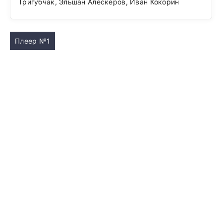
Тригубчак, Эльшан Алескеров, Иван Кокорин
Плеер №1