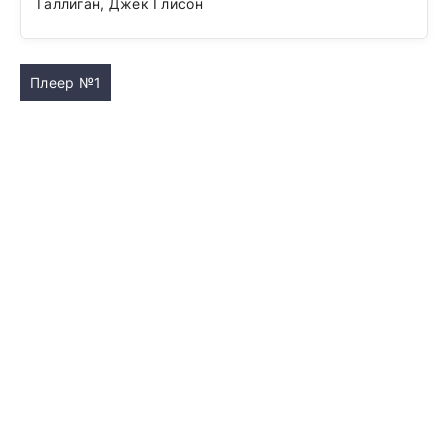
Галлиган, Джек Глисон
Плеер №1