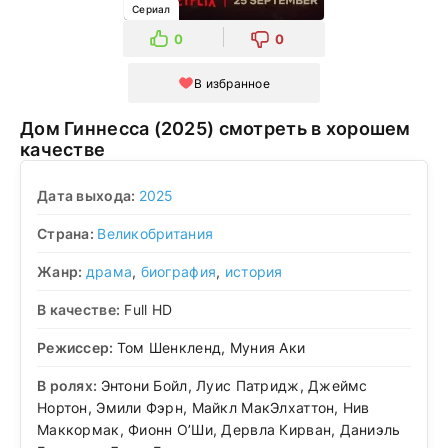
Сериал
0
0
В избранное
Дом Гиннесса (2025) смотреть в хорошем
качестве
Дата выхода:
2025
Страна:
Великобритания
Жанр:
драма
,
биография
,
история
В качестве:
Full HD
Режиссер:
Том Шенкленд, Муния Аки
В ролях:
Энтони Бойл, Луис Патридж, Джеймс
Нортон, Эмили Фэрн, Майкл МакЭлхаттон, Нив
Маккормак, Фионн О’Ши, Дервла Кирван, Даниэль