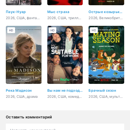
Паук-Нуар
Мыс страха
Острые козырьки: Бессмертный человек
2026, США, фантастика, фэнтези, боевик, триллер, драма, криминал, детектив, приключения, фильм-нуар
2026, США, триллер, драма, криминал
2026, Великобритания, Франция, США, криминал, драма, история
HD
HD
HD
Река Мадисон
Вы нам не подходите
Брачный сезон
2026, США, драма
2026, США, комедия
2026, США, мультфильм, мелодрама, комедия
Оставить комментарий