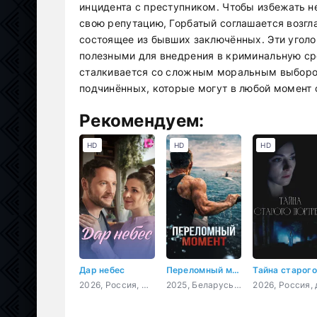
инцидента с преступником. Чтобы избежать н
свою репутацию, Горбатый соглашается возгл
состоящее из бывших заключённых. Эти угол
полезными для внедрения в криминальную ср
сталкивается со сложным моральным выборо
подчинённых, которые могут в любой момент с
Рекомендуем:
HD
HD
HD
Дар небес
Переломный момент
2026, Россия, мелодрама
2025, Беларусь, драма, спорт