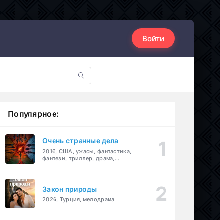
Войти
Популярное:
Очень странные дела
2016, США, ужасы, фантастика,
фэнтези, триллер, драма,
детектив
Закон природы
2026, Турция, мелодрама