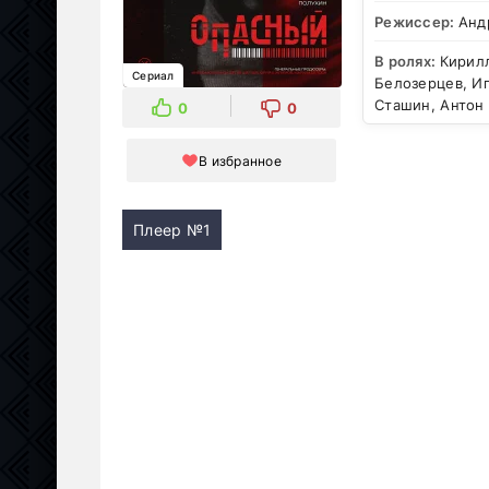
Режиссер:
Анд
В ролях:
Кирилл
Сериал
Белозерцев, И
Сташин, Антон
0
0
В избранное
Плеер №1