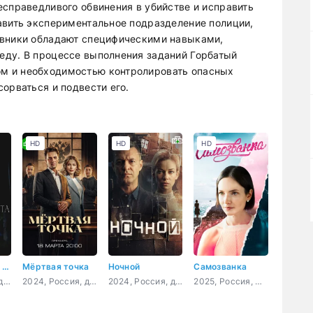
есправедливого обвинения в убийстве и исправить
авить экспериментальное подразделение полиции,
овники обладают специфическими навыками,
еду. В процессе выполнения заданий Горбатый
м и необходимостью контролировать опасных
орваться и подвести его.
HD
HD
HD
Тайна старого портрета
Мёртвая точка
Ночной
Самозванка
2026, Россия, детектив, мелодрама, криминал
2024, Россия, детектив
2024, Россия, детектив
2025, Россия, мелодрама