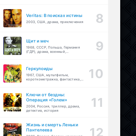
Veritas: В поисках истины
2003, США, драма, приключения
Щит и меч
1968, СССР, Польша, Германия
(ГДР), драма, военный,
приключения
Геркулоиды
1967, США, мультфильм,
короткометражка, фантастика,
приключения
Ключи от бездны:
Операция «Голем»
2004, Россия, триллер, драма,
детектив, история
Жизнь и смерть Леньки
Пантелеева