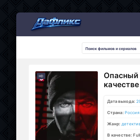
Мультсериалы
Опасный 
HD
качестве
Дата выхода:
2
Страна:
Россия
Жанр:
детекти
В качестве:
Ful