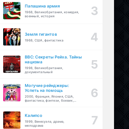
Папашина армия
1968, Великобритания, комедия,
военный, история
Земля гигантов
1968, США, фантастика
BBC: Секреты Рейха. Тайны
нацизма
1998, Великобритания,
документальный
Могучие рейнджеры:
Успеть на помощь
2000, Франция, Япония, США,
фантастика, фэнтези, боевик,
драма, приключения, семейный
Калипсо
1999, Венесуэла, драма,
мелодрама