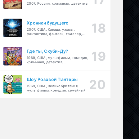
2007, Россия, криминал, детектив
Хроники будущего
2007, США, Канада, ужасы,
фантастика, фэнтези, триллер,
драма, детектив
Где ты, Скуби-Ду?
1969, США, мультфильм, комедия,
криминал, детектив,
приключения, семейный
Шоу Розовой Пантеры
1969, США, Великобритания,
мультфильм, комедия, семейный