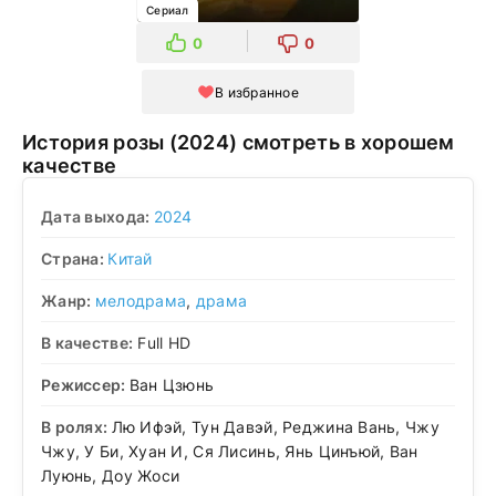
Сериал
0
0
В избранное
История розы (2024) смотреть в хорошем
качестве
Дата выхода:
2024
Страна:
Китай
Жанр:
мелодрама
,
драма
В качестве:
Full HD
Режиссер:
Ван Цзюнь
В ролях:
Лю Ифэй, Тун Давэй, Реджина Вань, Чжу
Чжу, У Би, Хуан И, Ся Лисинь, Янь Цинъюй, Ван
Луюнь, Доу Жоси