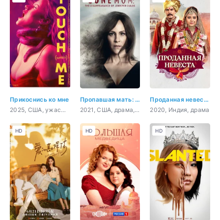
Прикоснись ко мне
Пропавшая мать: Исчезновение Дженнифер Дулос
Проданная невеста
2025, США, ужасы, фантастика, драма, комедия
2021, США, драма, криминал
2020, Индия, драма
HD
HD
HD