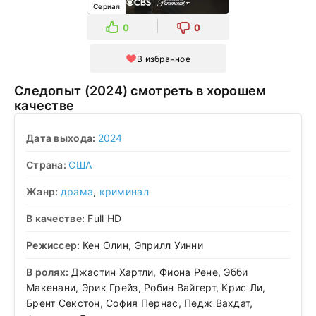
Сериал
0
0
В избранное
Следопыт (2024) смотреть в хорошем
качестве
Дата выхода:
2024
Страна:
США
Жанр:
драма
,
криминал
В качестве:
Full HD
Режиссер:
Кен Олин, Эприлл Уинни
В ролях:
Джастин Хартли, Фиона Рене, Эбби
Макенани, Эрик Грейз, Робин Вайгерт, Крис Ли,
Брент Секстон, София Пернас, Педж Вахдат,