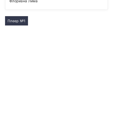
Флориана Лима
Плеер №1