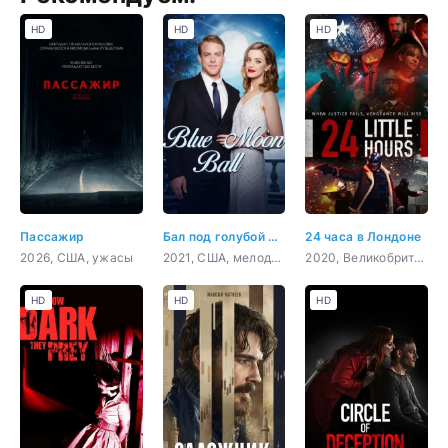
HD
HD
HD
Пассажир
Бал под голубой луной
24 часа в Лондоне
2026, США, ужасы
2021, США, мелодрама
2020, Великобритания, боевик, триллер, драма, криминал
HD
HD
HD