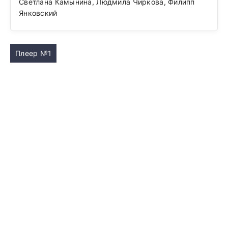
Светлана Камынина, Людмила Чиркова, Филипп
Янковский
Плеер №1