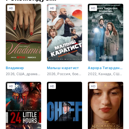
HD
HD
HD
Владимир
Малыш-каратист
Аврора Тигарден: дом с привидением
2026, США, драма, комедия
2026, Россия, боевик, драма, спорт, семейный
2022, Канада, США, криминал, детектив
HD
HD
HD