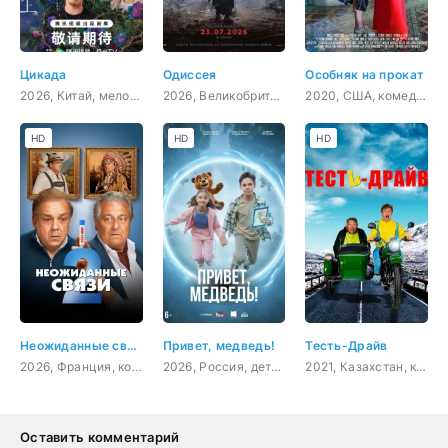
Цикада
Одиссея
Особняк на прокат
2026, Китай, мелодрама
2026, Великобритания, США, фэнтези, боевик, приключения
2020, США, комедия
HD
HD
HD
Неожиданные связи 2
Привет, медведь!
Тесть-Драйв
2026, Франция, комедия
2026, Россия, детский, семейный
2021, Казахстан, комедия
Оставить комментарий