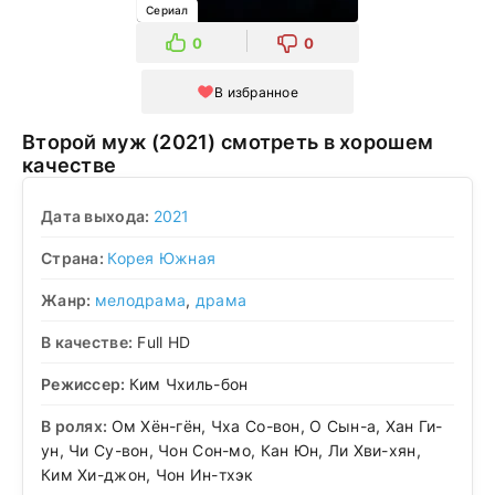
Сериал
0
0
В избранное
Второй муж (2021) смотреть в хорошем
качестве
Дата выхода:
2021
Страна:
Корея Южная
Жанр:
мелодрама
,
драма
В качестве:
Full HD
Режиссер:
Ким Чхиль-бон
В ролях:
Ом Хён-гён, Чха Со-вон, О Сын-а, Хан Ги-
ун, Чи Су-вон, Чон Сон-мо, Кан Юн, Ли Хви-хян,
Ким Хи-джон, Чон Ин-тхэк