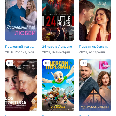
Последний год любви
24 часа в Лондоне
Первая любовь навсегда
2026, Россия, мелодрама
2020, Великобритания, боевик, триллер, драма, криминал
2020, Австралия, Филиппины, драма, мелодрама
HD
HD
HD