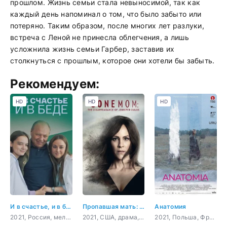
прошлом. Жизнь семьи стала невыносимой, так как
каждый день напоминал о том, что было забыто или
потеряно. Таким образом, после многих лет разлуки,
встреча с Леной не принесла облегчения, а лишь
усложнила жизнь семьи Гарбер, заставив их
столкнуться с прошлым, которое они хотели бы забыть.
Рекомендуем:
HD
HD
HD
И в счастье, и в беде
Пропавшая мать: Исчезновение Дженнифер Дулос
Анатомия
2021, Россия, мелодрама, драма
2021, США, драма, криминал
2021, Польша, Франция,