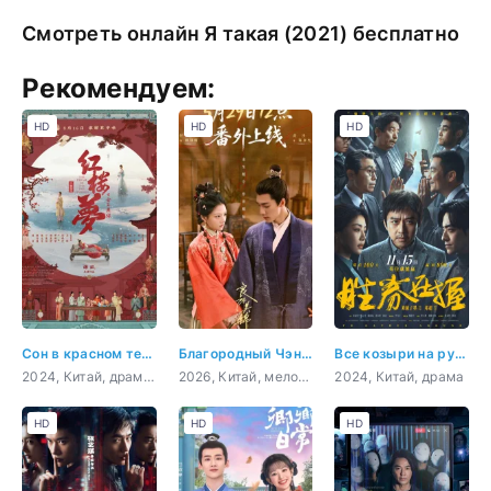
Смотреть онлайн Я такая (2021) бесплатно
Рекомендуем:
HD
HD
HD
Сон в красном тереме
Благородный Чэнь и прекрасная Цзинь
Все козыри на руках
2024, Китай, драма, мелодрама
2026, Китай, мелодрама, история
2024, Китай, драма
HD
HD
HD