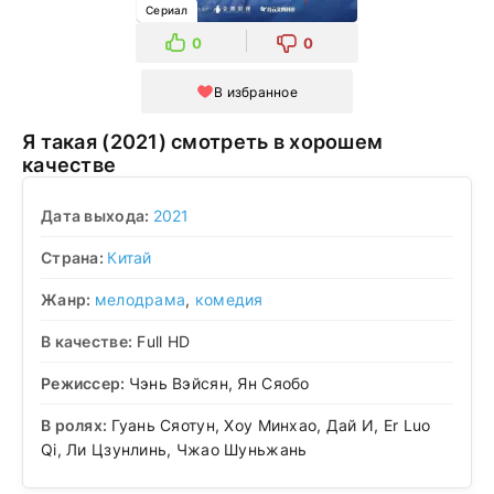
Сериал
0
0
В избранное
Я такая (2021) смотреть в хорошем
качестве
Дата выхода:
2021
Страна:
Китай
Жанр:
мелодрама
,
комедия
В качестве:
Full HD
Режиссер:
Чэнь Вэйсян, Ян Сяобо
В ролях:
Гуань Сяотун, Хоу Минхао, Дай И, Er Luo
Qi, Ли Цзунлинь, Чжао Шуньжань