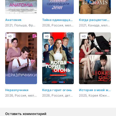
Анатомия
Тайна одиннадцати лет
Когда расцветает любовь
2021, Польша, Франция,
2026, Россия, мелодрама
2021, Канада, мелодрама, комедия
HD
HD
HD
Неразлучники
Когда горит огонь
История о моей жене
2026, Россия, мелодрама
2026, Россия, детектив, мелодрама
2025, Корея Южная, мелодрама, комедия
Оставить комментарий