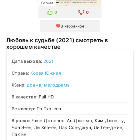
Сериал
0
0
В избранное
Любовь к судьбе (2021) смотреть в
хорошем качестве
Дата выхода:
2021
Страна:
Корея Южная
Жанр:
драма
,
мелодрама
В качестве:
Full HD
Режиссер:
Пэ Тхэ-соп
В ролях:
Чхве Джон-юн, Ан Джэ-мо, Ким Джон-гу,
Чон Э-ён, Ли Хва-ён, Пак Сон-джун, Ли Гён-джин,
Пак Ён