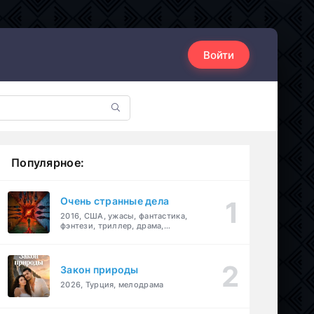
Войти
Популярное:
Очень странные дела
2016, США, ужасы, фантастика,
фэнтези, триллер, драма,
детектив
Закон природы
2026, Турция, мелодрама