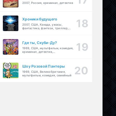
2007, Россия, криминал, детектив
Хроники будущего
2007, США, Канада, ужасы,
фантастика, фэнтези, триллер,
драма, детектив
Где ты, Скуби-Ду?
1969, США, мультфильм, комедия,
криминал, детектив,
приключения, семейный
Шоу Розовой Пантеры
1969, США, Великобритания,
мультфильм, комедия, семейный