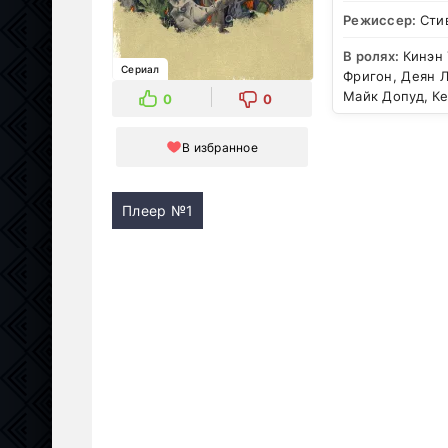
Режиссер:
Сти
В ролях:
Кинэн 
Сериал
Фригон, Деян 
Майк Допуд, Ке
0
0
В избранное
Плеер №1