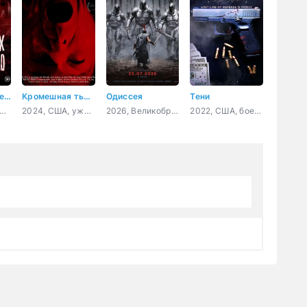
Ночь живых мертвецов 2.0
Кромешная тьма
Одиссея
Тени
026, США, ужасы
2024, США, ужасы, драма
2026, Великобритания, США, фэнтези, боевик, приключения
2022, США, боевик, криминал