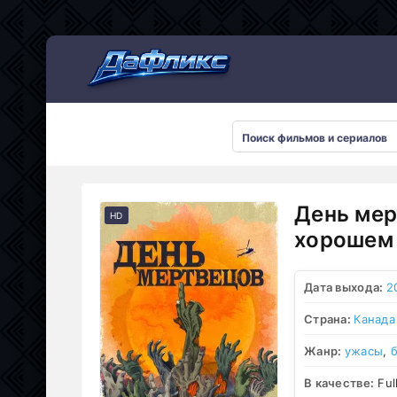
Мультсериалы
День мер
HD
хорошем 
Дата выхода:
2
Страна:
Канада
Жанр:
ужасы
,
В качестве:
Ful