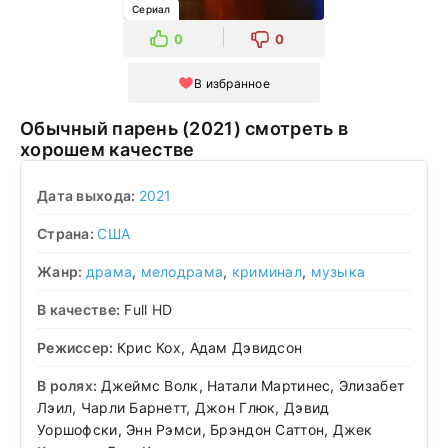
Сериал
0
0
В избранное
Обычный парень (2021) смотреть в
хорошем качестве
Дата выхода:
2021
Страна:
США
Жанр:
драма
,
мелодрама
,
криминал
,
музыка
В качестве:
Full HD
Режиссер:
Крис Кох, Адам Дэвидсон
В ролях:
Джеймс Волк, Натали Мартинес, Элизабет
Лэил, Чарли Барнетт, Джон Глюк, Дэвид
Уоршофски, Энн Рэмси, Брэндон Саттон, Джек