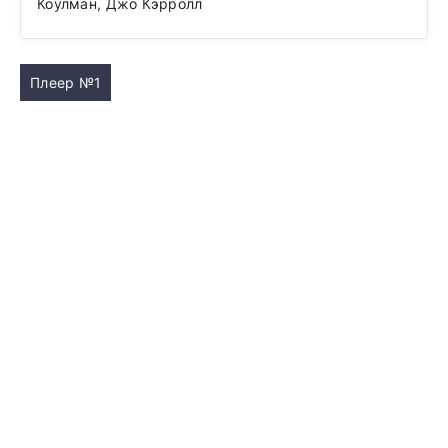
Коулман, Джо Кэрролл
Плеер №1