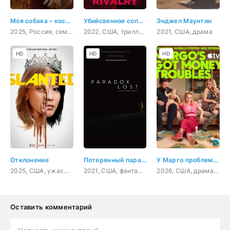
Моя собака – космонавт
Убийсвенное соперничество
Энджел Маунтин
2025, Россия, семейный, приключения, комедия
2022, США, триллер, детектив
2021, США, драма
HD
HD
HD
Отклонение
Потерянный парадокс
У Марго проблемы с деньгами
2025, США, ужасы, фантастика, драма, комедия
2021, США, фантастика, комедия
2026, США, драма, комедия
Оставить комментарий