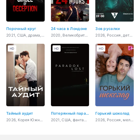
Порочный круг
24 часа в Лондоне
Зов русалки
2021, США, драма, криминал
2020, Великобритания, боевик, триллер, драма, криминал
2026, Россия, детектив
HD
HD
HD
Тайный аудит
Потерянный парадокс
Горький шоколад
2026, Корея Южная, мелодрама, комедия
2021, США, фантастика, комедия
2026, Россия, мелодрама