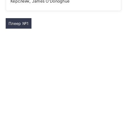
Керслейк, James O'Donoghue
Плеер №1