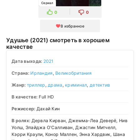
Сериал
0
0
В избранное
Удушье (2021) смотреть в хорошем
качестве
Дата выхода:
2021
Страна:
Ирландия
,
Великобритания
Жанр:
триллер
,
драма
,
криминал
,
детектив
В качестве:
Full HD
Режиссер:
Дахай Кин
В ролях:
Дервла Кирван, Джемма-Леа Деверё, Нив
Уолш, Элайджа О’Салливан, Джастин Митчелл,
Кэрри Краули, Конор Маллен, Энна Хардвик, Шана