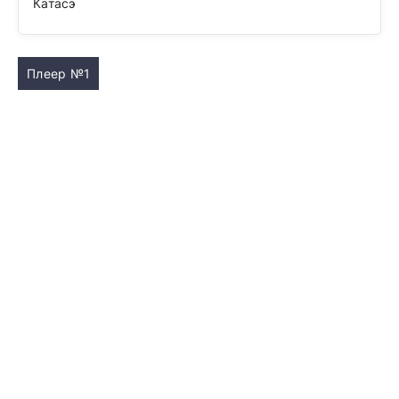
Катасэ
Плеер №1