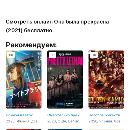
Смотреть онлайн Она была прекрасна
(2021) бесплатно
Рекомендуем:
HD
HD
HD
Ночной цветок
Смертельно прекрасна
Золотое божество: Нападение на тюрьму Абасири
2025, Япония, драма
2026, США, Великобритания, боевик, комедия, триллер
2026, Япония, боевик, вестерн, история, приключения