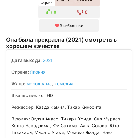
Сериал
0
0
В избранное
Она была прекрасна (2021) смотреть в
хорошем качестве
Дата выхода:
2021
Страна:
Япония
Жанр:
мелодрама
,
комедия
В качестве:
Full HD
Режиссер:
Каэдэ Камия, Такао Киносита
В ролях:
Эидзи Акасо, Тикара Хонда, Саэ Мурасэ,
Кэнто Накадзима, Юи Сакума, Аяна Согава, Юто
Такахаси, Мисато Угаки, Момоко Ямада, Нана