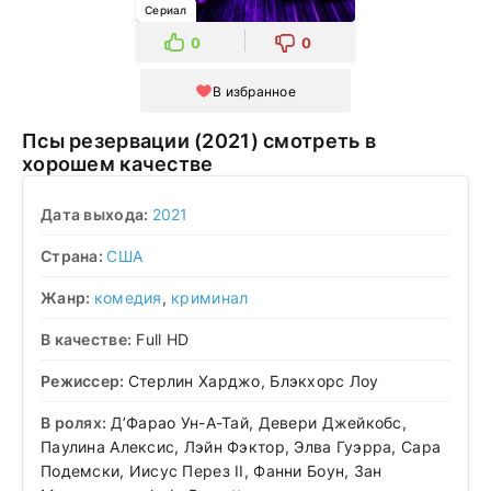
Сериал
0
0
В избранное
Псы резервации (2021) смотреть в
хорошем качестве
Дата выхода:
2021
Страна:
США
Жанр:
комедия
,
криминал
В качестве:
Full HD
Режиссер:
Стерлин Харджо, Блэкхорс Лоу
В ролях:
Д’Фарао Ун-А-Тай, Девери Джейкобс,
Паулина Алексис, Лэйн Фэктор, Элва Гуэрра, Сара
Подемски, Иисус Перез II, Фанни Боун, Зан