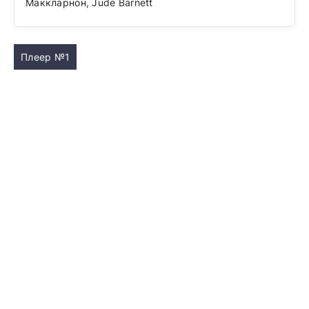
Маккларнон, Jude Barnett
Плеер №1