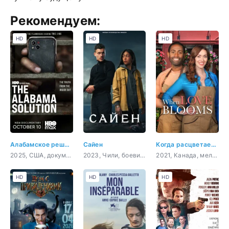
Рекомендуем:
HD
HD
HD
Алабамское решение
Сайен
Когда расцветает любовь
2025, США, документальный, криминал
2023, Чили, боевик, триллер
2021, Канада, мелодрама, комедия
HD
HD
HD