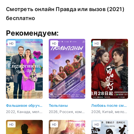
Смотреть онлайн Правда или вызов (2021)
бесплатно
Рекомендуем:
HD
HD
HD
Фальшивое обручение
Тюльпаны
Любовь после смерти
2022, Канада, мелодрама, комедия
2026, Россия, комедия, мелодрама
2026, Китай, мелодрама, фэнтези
HD
HD
HD