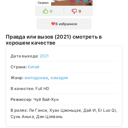
Сериал
0
0
В избранное
Правда или вызов (2021) смотреть в
хорошем качестве
Дата выхода:
2021
Страна:
Китай
Жанр:
мелодрама
,
комедия
В качестве:
Full HD
Режиссер:
Чуй Вай-Хун
В ролях:
Ли Гэнси, Хуан Цзюньцзе, Дай И, Er Luo Qi,
Сунь Анькэ, Дин Цзявэнь