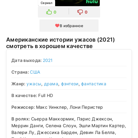
Сериал
0
0
В избранное
Американские истории ужасов (2021)
смотреть в хорошем качестве
Дата выхода:
2021
Страна:
США
Жанр:
ужасы
,
драма
,
фэнтези
,
фантастика
В качестве:
Full HD
Режиссер:
Макс Уинклер, Лони Перистер
В ролях:
Сьерра Маккормик, Пэрис Джексон,
Меррин Данги, Селена Слоун, Эшли Мартин Картер,
Валери Лу, Джессика Барден, Девин Ла Белла,