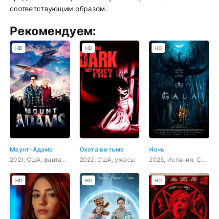
соответствующим образом.
Рекомендуем:
HD
HD
HD
Маунт-Адамс
Охота во тьме
Ночь
2021, США, фантастика, боевик, приключения
2022, США, ужасы
2025, Испания, США, ужасы, фэнтези
HD
HD
HD