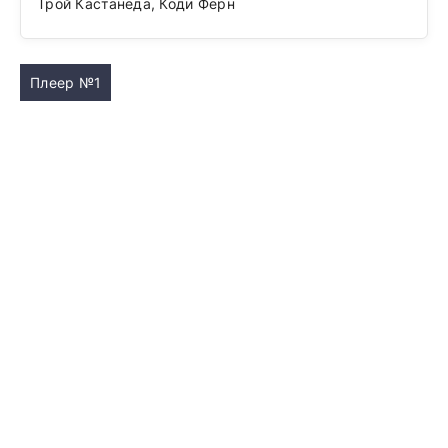
Трой Кастанеда, Коди Ферн
Плеер №1