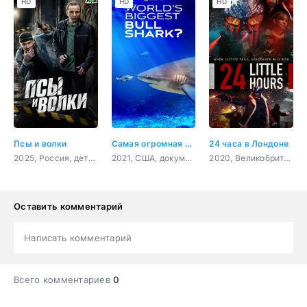
HD
HD
HD
Псы и волки
Самая огромная акула-бык
24 часа в Лондоне
2025, Россия, детектив, комедия
2021, США, документальный
2020, Великобритания, боевик, триллер, драма, криминал
Оставить комментарий
Написать комментарий
Всего комментариев
0