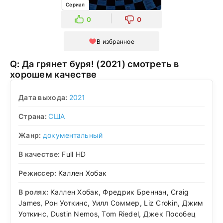
Сериал
0
0
В избранное
Q: Да грянет буря! (2021) смотреть в
хорошем качестве
Дата выхода:
2021
Страна:
США
Жанр:
документальный
В качестве:
Full HD
Режиссер:
Каллен Хобак
В ролях:
Каллен Хобак, Фредрик Бреннан, Craig
James, Рон Уоткинс, Уилл Соммер, Liz Crokin, Джим
Уоткинс, Dustin Nemos, Tom Riedel, Джек Пособец