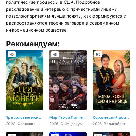
политические процессы в США. Подробное
расследование и интервью с причастными лицами
позволяют зрителям лучше понять, как формируются и
распространяются теории заговора в современном
информационном обществе.
Рекомендуем:
HD
HD
HD
Три золотые монеты
Мир Гарри Поттера: Мастерство, стоящее за магией
Королевский роман на Ибице
2023, Словакия, Чехия, фэнтези, семейный
2026, США, документальный, короткометражка
2025, Великобритания, мелодрама