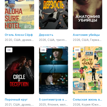
Отель Алоха Сёрф
Дерзость
Анатомия убийцы
2020, США, драма, комедия
2026, США, триллер, драма
2026, США, Германия, документальный, криминал
HD
HD
HD
Порочный круг
5 сантиметров в секунду
Сельская жизнь в Ëннири
2021, США, драма, криминал
2025, Япония, мелодрама, драма
2026, Корея Южная, комедия