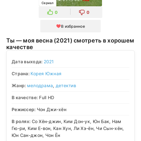
Сериал
0
0
В избранное
Ты — моя весна (2021) смотреть в хорошем
качестве
Дата выхода:
2021
Страна:
Корея Южная
Жанр:
мелодрама
,
детектив
В качестве:
Full HD
Режиссер:
Чон Джи-хён
В ролях:
Со Хён-джин, Ким Дон-ук, Юн Бак, Нам
Гю-ри, Ким Е-вон, Кан Хун, Ли Хэ-ён, Чи Сын-хён,
Юн Сан-джон, Чон Ён