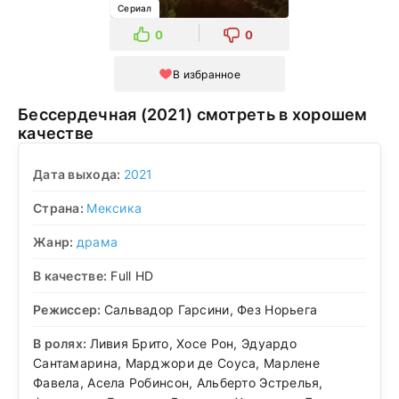
Сериал
0
0
В избранное
Бессердечная (2021) смотреть в хорошем
качестве
Дата выхода:
2021
Страна:
Мексика
Жанр:
драма
В качестве:
Full HD
Режиссер:
Сальвадор Гарсини, Фез Норьега
В ролях:
Ливия Брито, Хосе Рон, Эдуардо
Сантамарина, Марджори де Соуса, Марлене
Фавела, Асела Робинсон, Альберто Эстрелья,