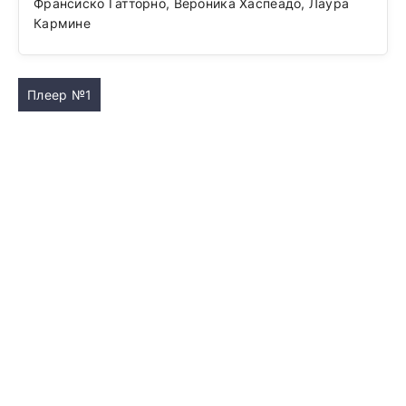
Франсиско Гатторно, Вероника Хаспеадо, Лаура
Кармине
Плеер №1