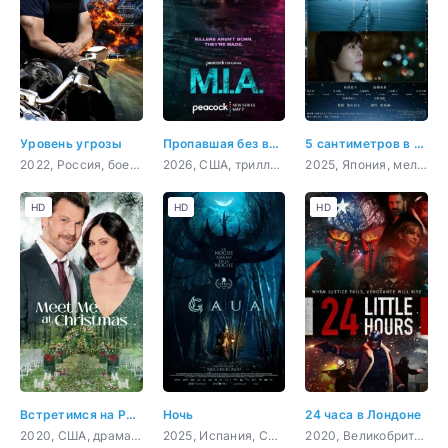
Уровень угрозы
Пропавшая без вести
5 сантиметров в секунду
2022, Россия, боевик, детектив, драма, криминал
2026, США, триллер, криминал, драма
2025, Япония, мелодрама, драма
HD
HD
HD
Встретимся на Рождество
Ночь
24 часа в Лондоне
2020, США, драма, мелодрама
2025, Испания, США, ужасы, фэнтези
2020, Великобритания, боевик, триллер, драма, криминал