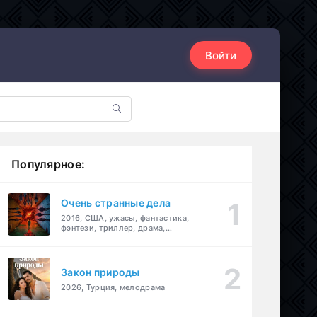
Войти
Популярное:
Очень странные дела
2016, США, ужасы, фантастика,
фэнтези, триллер, драма,
детектив
Закон природы
2026, Турция, мелодрама