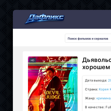
Мультсериалы
Дьявольс
HD
хорошем 
Дата выхода:
2
Страна:
Корея
Жанр:
кримина
В качестве:
Ful