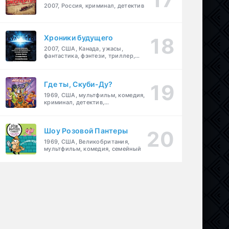
2007, Россия, криминал, детектив
Хроники будущего
2007, США, Канада, ужасы,
фантастика, фэнтези, триллер,
драма, детектив
Где ты, Скуби-Ду?
1969, США, мультфильм, комедия,
криминал, детектив,
приключения, семейный
Шоу Розовой Пантеры
1969, США, Великобритания,
мультфильм, комедия, семейный