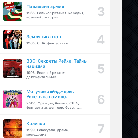
Папашина армия
1968, Великобритания, комедия,
военный, история
Земля гигантов
1968, США, фантастика
BBC: Секреты Рейха. Тайны
нацизма
1998, Великобритания,
документальный
Могучие рейнджеры:
Успеть на помощь
2000, Франция, Япония, США,
фантастика, фэнтези, боевик,
драма, приключения, семейный
Калипсо
1999, Венесуэла, драма,
мелодрама