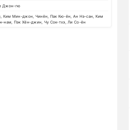
е Джон-гю
, Ким Мин-джон, Чинён, Пак Кю-ён, Ан Нэ-сан, Ким
н-нам, Пэк Хён-джин, Чу Сок-тхэ, Ли Со-ён