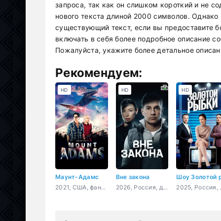
запроса, так как он слишком короткий и не 
нового текста длиной 2000 символов. Однако
существующий текст, если вы предоставите б
включать в себя более подробное описание со
Пожалуйста, укажите более детальное описани
Рекомендуем:
HD
HD
HD
Маунт-Адамс
Вне закона
2021, США, фантастика, боевик, приключения
2026, Россия, детектив, боевик, криминал, драма
2025, 