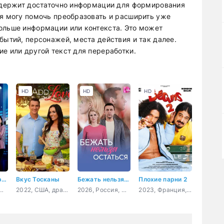
содержит достаточно информации для формирования
 я могу помочь преобразовать и расширить уже
ольше информации или контекста. Это может
бытий, персонажей, места действия и так далее.
е или другой текст для переработки.
HD
HD
HD
Шоу Золотой рыбки
Вкус Тосканы
Бежать нельзя остаться
Плохие парни 2
Россия, мелодрама
2022, США, драма, мелодрама, комедия
2026, Россия, мелодрама
2023, Франция, комедия