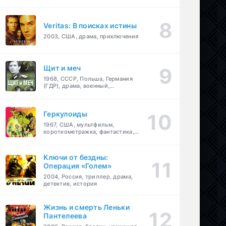
Veritas: В поисках истины
2003, США, драма, приключения
Щит и меч
1968, СССР, Польша, Германия
(ГДР), драма, военный,
приключения
Геркулоиды
1967, США, мультфильм,
короткометражка, фантастика,
приключения
Ключи от бездны:
Операция «Голем»
2004, Россия, триллер, драма,
детектив, история
Жизнь и смерть Леньки
Пантелеева