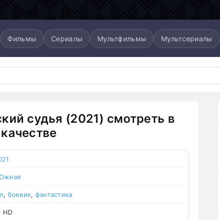
Фильмы
Сериалы
Мультфильмы
Мультсериалы
кий судья (2021) смотреть в
качестве
021
 Южная
л
,
боевик
,
фантастика
l HD