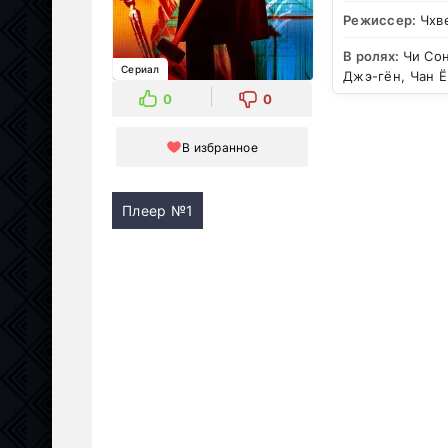
Режиссер:
Чхв
В ролях:
Чи Сон
Сериал
Джэ-гён, Чан Ё
0
0
В избранное
Плеер №1