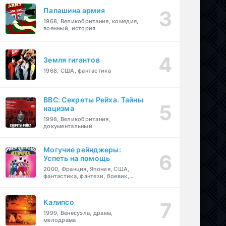
Папашина армия
1968, Великобритания, комедия,
военный, история
Земля гигантов
1968, США, фантастика
BBC: Секреты Рейха. Тайны
нацизма
1998, Великобритания,
документальный
Могучие рейнджеры:
Успеть на помощь
2000, Франция, Япония, США,
фантастика, фэнтези, боевик,
драма, приключения, семейный
Калипсо
1999, Венесуэла, драма,
мелодрама