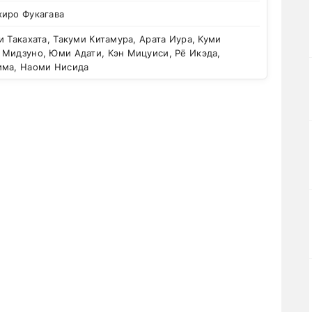
хиро Фукагава
 Такахата, Такуми Китамура, Арата Иура, Куми
 Мидзуно, Юми Адати, Кэн Мицуиси, Рё Икэда,
има, Наоми Нисида