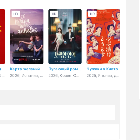
HD
HD
HD
д
Карта желаний
Пугающий роман
Чужаки в Киото
2026, Япония, биография, драма
2026, Испания, драма
2026, Корея Южная, мелодрама, комедия, фэнтези, детектив
2025, Япония, драма