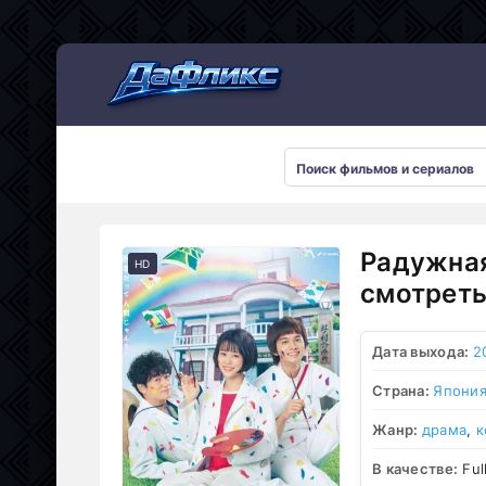
Мультсериалы
Радужная
HD
смотреть
Дата выхода:
2
Страна:
Япони
Жанр:
драма
,
к
В качестве:
Ful