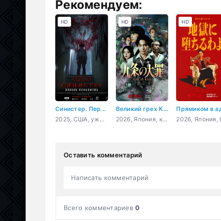
Рекомендуем:
HD
HD
HD
Синистер. Первое проклятие
Великий грех Кудзё
Прямиком в а
2025, США, ужасы
2026, Япония, криминал, триллер, драма
Оставить комментарий
Написать комментарий
Всего комментариев
0