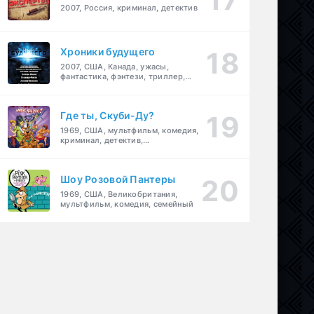
2007, Россия, криминал, детектив
Хроники будущего
2007, США, Канада, ужасы,
фантастика, фэнтези, триллер,
драма, детектив
Где ты, Скуби-Ду?
1969, США, мультфильм, комедия,
криминал, детектив,
приключения, семейный
Шоу Розовой Пантеры
1969, США, Великобритания,
мультфильм, комедия, семейный