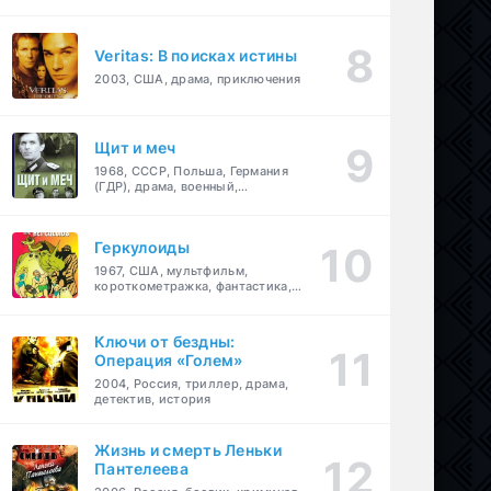
Veritas: В поисках истины
2003, США, драма, приключения
Щит и меч
1968, СССР, Польша, Германия
(ГДР), драма, военный,
приключения
Геркулоиды
1967, США, мультфильм,
короткометражка, фантастика,
приключения
Ключи от бездны:
Операция «Голем»
2004, Россия, триллер, драма,
детектив, история
Жизнь и смерть Леньки
Пантелеева