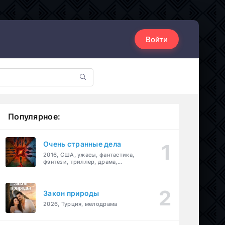
Войти
Популярное:
Очень странные дела
2016, США, ужасы, фантастика,
фэнтези, триллер, драма,
детектив
Закон природы
2026, Турция, мелодрама