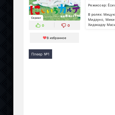
Режиссер:
Ёси
В ролях:
Мицуки
Сериал
Мидзуно, Мики
Хидэкадзу Мас
0
0
В избранное
Плеер №1