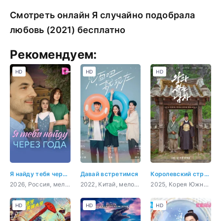
Смотреть онлайн Я случайно подобрала
любовь (2021) бесплатно
Рекомендуем:
HD
HD
HD
Я найду тебя через года
Давай встретимся
Королевский страж
2026, Россия, мелодрама
2022, Китай, мелодрама
2025, Корея Южная, история, биография, драма
HD
HD
HD