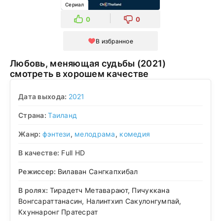
Сериал
0
0
В избранное
Любовь, меняющая судьбы (2021)
смотреть в хорошем качестве
Дата выхода:
2021
Страна:
Таиланд
Жанр:
фэнтези
,
мелодрама
,
комедия
В качестве:
Full HD
Режиссер:
Вилаван Сангкапхибал
В ролях:
Тирадетч Метаварают, Пичуккана
Вонгсараттанасин, Налинтхип Сакулонгумпай,
Кхуннаронг Пратесрат