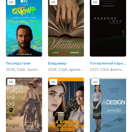
HD
HD
HD
Последствия
Владимир
Потерянный парадокс
2026, США, триллер, комедия, криминал, детектив
2026, США, драма, комедия
2021, США, фантастика, комедия
HD
HD
HD