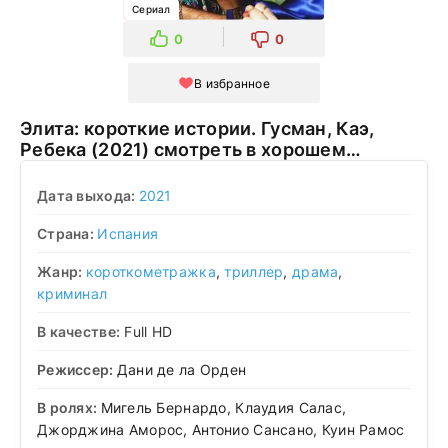
Сериал
0
0
В избранное
Элита: короткие истории. Гусман, Каэ,
Ребека (2021) смотреть в хорошем
качестве
Дата выхода:
2021
Страна:
Испания
Жанр:
короткометражка
,
триллер
,
драма
,
криминал
В качестве:
Full HD
Режиссер:
Дани де ла Орден
В ролях:
Мигель Бернардо, Клаудия Салас,
Джорджина Аморос, Антонио Сансано, Куин Рамос