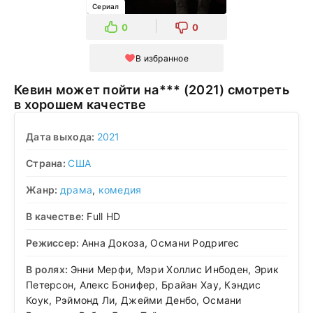
Сериал
0
0
В избранное
Кевин может пойти на*** (2021) смотреть
в хорошем качестве
Дата выхода:
2021
Страна:
США
Жанр:
драма
,
комедия
В качестве:
Full HD
Режиссер:
Анна Докоза, Османи Родригес
В ролях:
Энни Мерфи, Мэри Холлис Инбоден, Эрик
Петерсон, Алекс Бонифер, Брайан Хау, Кэндис
Коук, Рэймонд Ли, Джейми Денбо, Османи