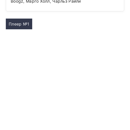
Boogz, Марго Холл, Чарльз Райли
Плеер №1