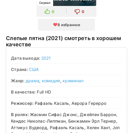
Сериал
0
0
В избранное
Слепые пятна (2021) смотреть в хорошем
качестве
Дата выхода:
2021
Страна:
США
Жанр:
драма
,
комедия
,
криминал
В качестве:
Full HD
Режиссер:
Рафаэль Касаль, Аврора Герерро
В ролях:
Жасмин Сифас Джонс, Джейлен Баррон,
Кендес Николас-Липпман, Бенжамин Эрл Тернер,
Аттикус Вудворд, Рафаэль Касаль, Хелен Хант, Jon