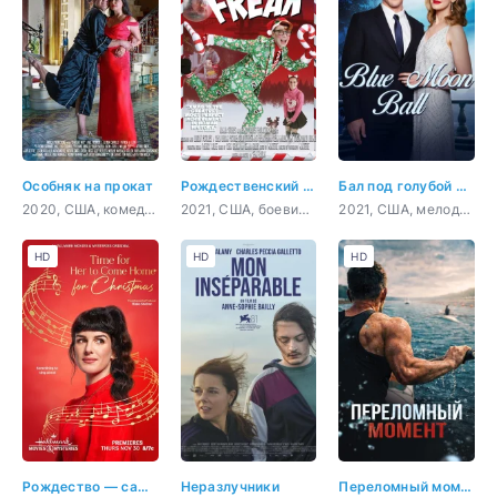
Особняк на прокат
Рождественский чудак
Бал под голубой луной
2020, США, комедия
2021, США, боевик, комедия
2021, США, мелодрама
HD
HD
HD
Рождество — самое время вернуться домой
Неразлучники
Переломный момент