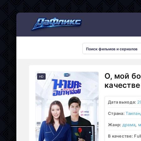
Мультсериалы
О, мой б
HD
качестве
Дата выхода:
2
Страна:
Таилан
Жанр:
драма
,
м
В качестве:
Ful