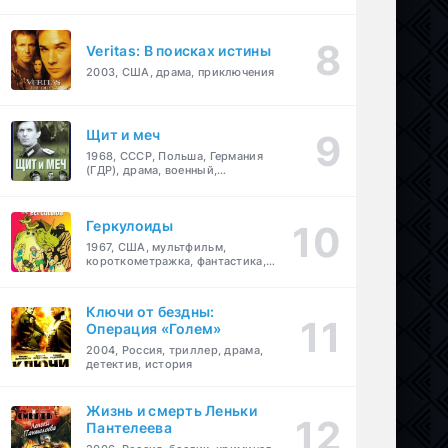
Veritas: В поисках истины
2003, США, драма, приключения
Щит и меч
1968, СССР, Польша, Германия
(ГДР), драма, военный,
приключения
Геркулоиды
1967, США, мультфильм,
короткометражка, фантастика,
приключения
Ключи от бездны:
Операция «Голем»
2004, Россия, триллер, драма,
детектив, история
Жизнь и смерть Леньки
Пантелеева