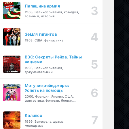
Папашина армия
1968, Великобритания, комедия,
военный, история
Земля гигантов
1968, США, фантастика
BBC: Секреты Рейха. Тайны
нацизма
1998, Великобритания,
документальный
Могучие рейнджеры:
Успеть на помощь
2000, Франция, Япония, США,
фантастика, фэнтези, боевик,
драма, приключения, семейный
Калипсо
1999, Венесуэла, драма,
мелодрама