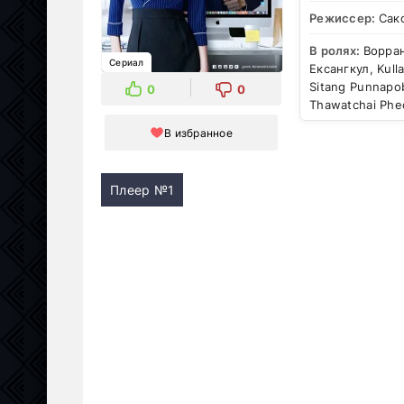
Режиссер:
Сак
В ролях:
Ворран
Сериал
Ексангкул, Kull
Sitang Punnapo
0
0
Thawatchai Phe
В избранное
Плеер №1