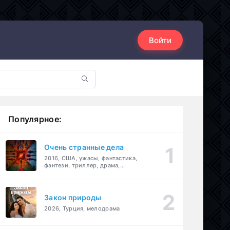
Войти
Популярное:
Очень странные дела
2016, США, ужасы, фантастика,
фэнтези, триллер, драма,
детектив
Закон природы
2026, Турция, мелодрама