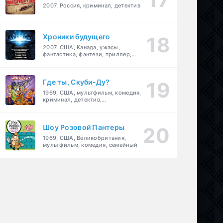
2007, Россия, криминал, детектив
Хроники будущего
2007, США, Канада, ужасы,
фантастика, фэнтези, триллер,
драма, детектив
Где ты, Скуби-Ду?
1969, США, мультфильм, комедия,
криминал, детектив,
приключения, семейный
Шоу Розовой Пантеры
1969, США, Великобритания,
мультфильм, комедия, семейный