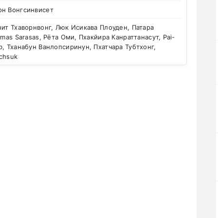
он Вонгсинвисет
ит Тхаворнвонг, Люк Исикава Плоуден, Патара
amas Sarasas, Рёта Оми, Пхакйира Канраттанасут, Pai-
b, Тханабун Ванлопсиринун, Пхатчара Тубтхонг,
chsuk