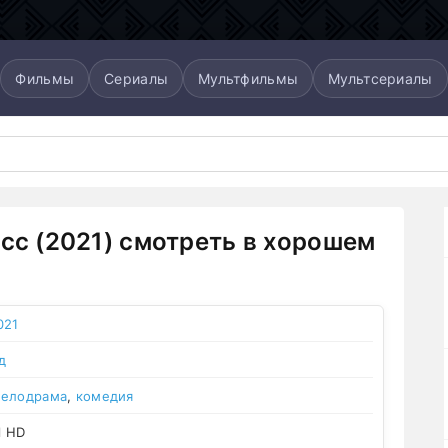
Фильмы
Сериалы
Мультфильмы
Мультсериалы
осс (2021) смотреть в хорошем
021
д
елодрама
,
комедия
l HD