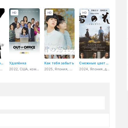
HD
HD
HD
50-летние профи
Удалёнка
Как тебя забыть
Снежные цветы: Семена надежды
, Корея Южная, комедия, боевик, криминал
2022, США, комедия
2025, Япония, мелодрама, драма
2024, Япония, драма, история