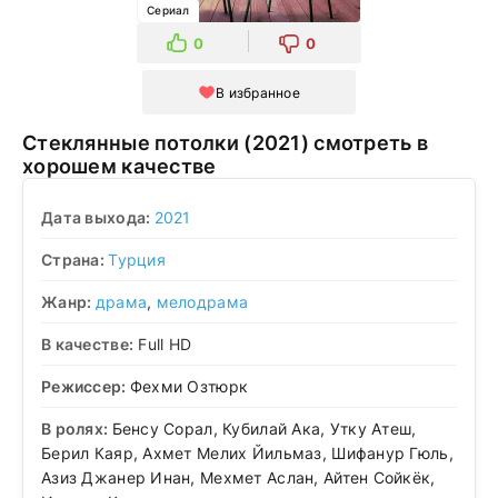
Сериал
0
0
В избранное
Стеклянные потолки (2021) смотреть в
хорошем качестве
Дата выхода:
2021
Страна:
Турция
Жанр:
драма
,
мелодрама
В качестве:
Full HD
Режиссер:
Фехми Озтюрк
В ролях:
Бенсу Сорал, Кубилай Ака, Утку Атеш,
Берил Каяр, Ахмет Мелих Йильмаз, Шифанур Гюль,
Азиз Джанер Инан, Мехмет Аслан, Айтен Сойкёк,