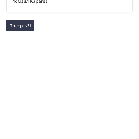
Исмаил Карагез
Плеер №1