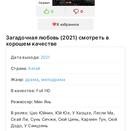
Сериал
0
0
В избранное
Загадочная любовь (2021) смотреть в
хорошем качестве
Дата выхода:
2021
Страна:
Китай
Жанр:
драма
,
мелодрама
В качестве:
Full HD
Режиссер:
Мин Янь
В ролях:
Цао Юйнин, Юй Юэ, У Хаоцзэ, Лесли Ма,
Скай Ли, Сунь Сичжи, Сюй Цинь, Кармен Тун, Сюй
Додо, У Синцзянь