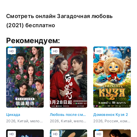
Смотреть онлайн Загадочная любовь
(2021) бесплатно
Рекомендуем:
HD
HD
HD
Цикада
Любовь после смерти
Домовенок Кузя 2
2026, Китай, мелодрама
2026, Китай, мелодрама, фэнтези
2026, Россия, комедия, семейный, фэнтези
HD
HD
HD