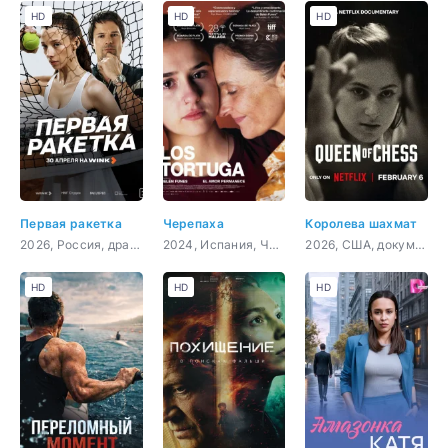
HD
HD
HD
Первая ракетка
Черепаха
Королева шахмат
2026, Россия, драма, спорт
2024, Испания, Чили, драма
2026, США, документальный, биография
HD
HD
HD