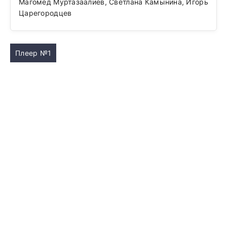
Магомед Муртазаалиев, Светлана Камынина, Игорь
Царегородцев
Плеер №1