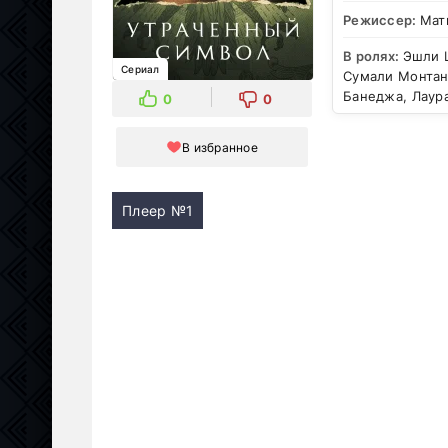
Режиссер:
Мат
В ролях:
Эшли Ц
Сериал
Сумали Монтано
Банеджа, Лаур
0
0
В избранное
Плеер №1