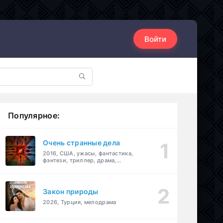
Войти
Популярное:
Очень странные дела
2016, США, ужасы, фантастика,
фэнтези, триллер, драма,
детектив
Закон природы
2026, Турция, мелодрама