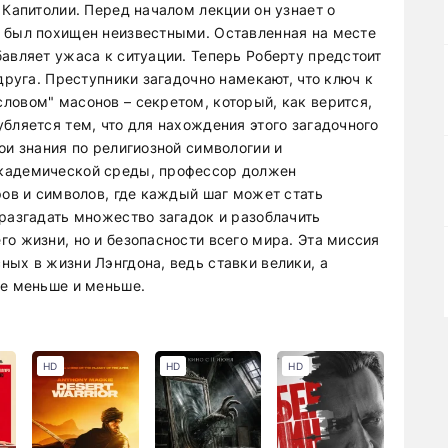
 Капитолии. Перед началом лекции он узнает о
 был похищен неизвестными. Оставленная на месте
авляет ужаса к ситуации. Теперь Роберту предстоит
друга. Преступники загадочно намекают, что ключ к
ловом" масонов – секретом, который, как верится,
бляется тем, что для нахождения этого загадочного
ои знания по религиозной символогии и
академической среды, профессор должен
ров и символов, где каждый шаг может стать
 разгадать множество загадок и разоблачить
о жизни, но и безопасности всего мира. Эта миссия
ых в жизни Лэнгдона, ведь ставки велики, а
се меньше и меньше.
HD
HD
HD