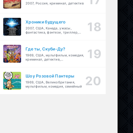
2007, Россия, криминал, детектив
Хроники будущего
2007, США, Канада, ужасы,
фантастика, фэнтези, триллер,
драма, детектив
Где ты, Скуби-Ду?
1969, США, мультфильм, комедия,
криминал, детектив,
приключения, семейный
Шоу Розовой Пантеры
1969, США, Великобритания,
мультфильм, комедия, семейный