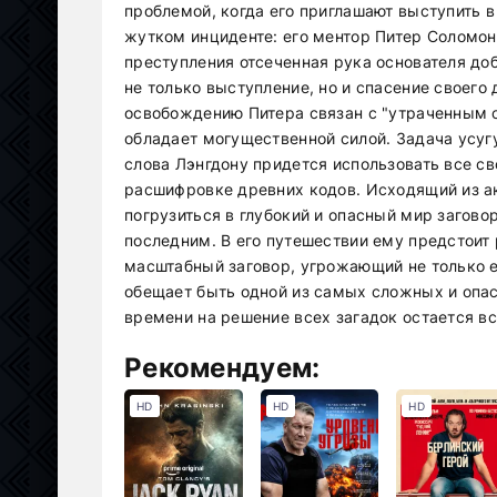
проблемой, когда его приглашают выступить в
жутком инциденте: его ментор Питер Соломон
преступления отсеченная рука основателя доб
не только выступление, но и спасение своего 
освобождению Питера связан с "утраченным с
обладает могущественной силой. Задача усугу
слова Лэнгдону придется использовать все св
расшифровке древних кодов. Исходящий из 
погрузиться в глубокий и опасный мир загово
последним. В его путешествии ему предстоит
масштабный заговор, угрожающий не только ег
обещает быть одной из самых сложных и опасн
времени на решение всех загадок остается в
Рекомендуем:
HD
HD
HD