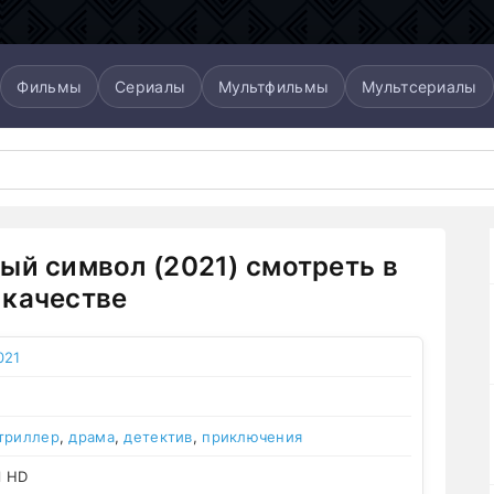
Фильмы
Сериалы
Мультфильмы
Мультсериалы
ый символ (2021) смотреть в
качестве
021
триллер
,
драма
,
детектив
,
приключения
l HD