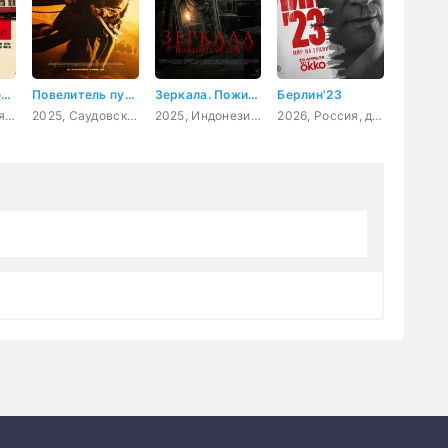
Берлинский герой
Повелитель пустыни
Зеркала. Пожиратели душ
Берлин'23
2025, Германия, драма, комедия
2025, Саудовская Аравия, боевик, драма, история
2025, Индонезия, ужасы
2026, Россия, детектив