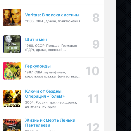
Veritas: В поисках истины
2003, США, драма, приключения
Щит и меч
1968, СССР, Польша, Германия
(ГДР), драма, военный,
приключения
Геркулоиды
1967, США, мультфильм,
короткометражка, фантастика,
приключения
Ключи от бездны:
Операция «Голем»
2004, Россия, триллер, драма,
детектив, история
Жизнь и смерть Леньки
Пантелеева