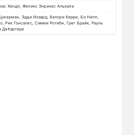
иас Хендл, Феликс Энрикес Алькала
укерман, Эдди Иззард, Вэлори Керри, Бо Напп,
, Рик Гонсалес, Сэмми Ротиби, Грег Брайк, Рауль
а ДеКартере