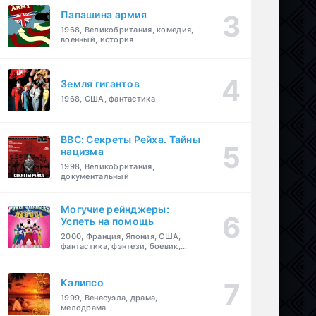
Папашина армия
1968, Великобритания, комедия,
военный, история
Земля гигантов
1968, США, фантастика
BBC: Секреты Рейха. Тайны
нацизма
1998, Великобритания,
документальный
Могучие рейнджеры:
Успеть на помощь
2000, Франция, Япония, США,
фантастика, фэнтези, боевик,
драма, приключения, семейный
Калипсо
1999, Венесуэла, драма,
мелодрама