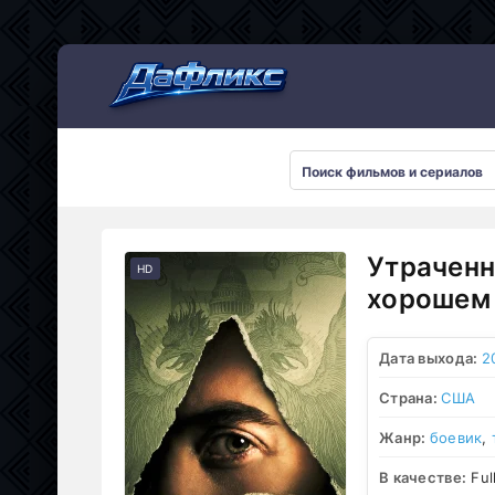
Мультсериалы
Утраченн
HD
хорошем 
Дата выхода:
2
Страна:
США
Жанр:
боевик
,
В качестве:
Ful