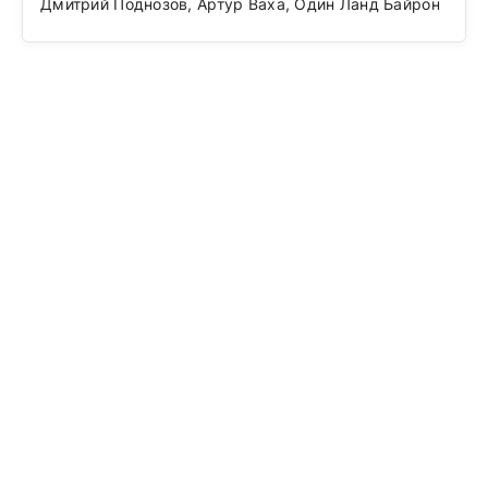
Дмитрий Поднозов, Артур Ваха, Один Ланд Байрон