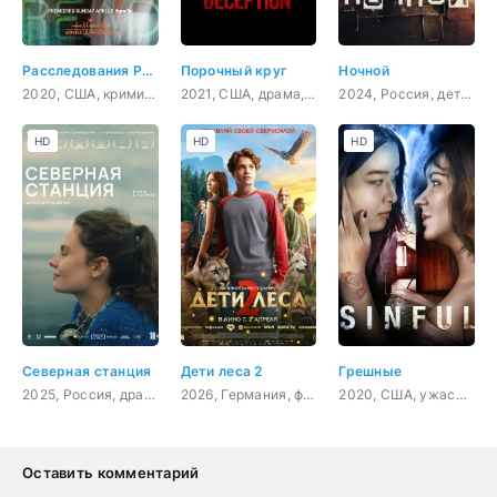
Расследования Руби Херринг: Предсказание убийства
Порочный круг
Ночной
2020, США, криминал, детектив
2021, США, драма, криминал
2024, Россия, детектив
HD
HD
HD
Северная станция
Дети леса 2
Грешные
2025, Россия, драма
2026, Германия, фэнтези, семейный
2020, США, ужасы, триллер
Оставить комментарий