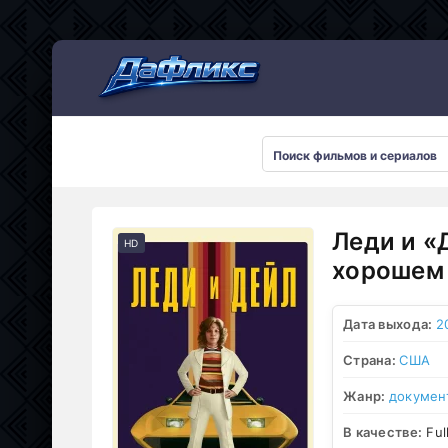
Мультсериалы
Леди и «
HD
хорошем 
Дата выхода:
2
Страна:
США
Жанр:
докумен
В качестве:
Ful