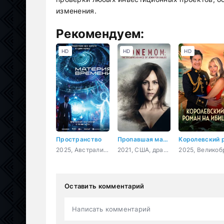
изменения.
Рекомендуем:
HD
HD
HD
Пространство
Пропавшая мать: Исчезновение Дженнифер Дулос
2025, Австралия, фантастика, триллер, криминал
2021, США, драма, криминал
Оставить комментарий
Написать комментарий