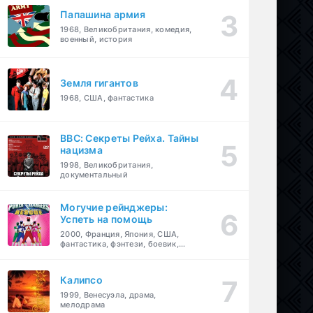
Папашина армия
1968, Великобритания, комедия,
военный, история
Земля гигантов
1968, США, фантастика
BBC: Секреты Рейха. Тайны
нацизма
1998, Великобритания,
документальный
Могучие рейнджеры:
Успеть на помощь
2000, Франция, Япония, США,
фантастика, фэнтези, боевик,
драма, приключения, семейный
Калипсо
1999, Венесуэла, драма,
мелодрама