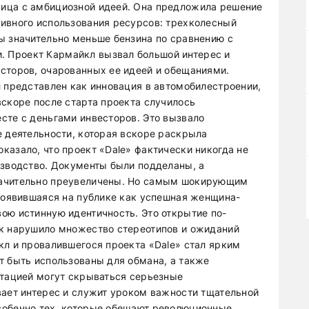
ица с амбициозной идеей. Она предложила решение
ивного использования ресурсов: трехколесный
ы значительно меньше бензина по сравнению с
 Проект Кармайкл вызвал большой интерес и
сторов, очарованных ее идеей и обещаниями.
л представлен как инновация в автомобилестроении,
вскоре после старта проекта случилось
сте с деньгами инвесторов. Это вызвало
е деятельности, которая вскоре раскрыла
казало, что проект «Dale» фактически никогда не
изводство. Документы были подделаны, а
начительно преувеличены. Но самым шокирующим
 появившаяся на публике как успешная женщина-
ою истинную идентичность. Это открытие по-
ак нарушило множество стереотипов и ожиданий
кл и провалившегося проекта «Dale» стал ярким
т быть использованы для обмана, а также
нтацией могут скрываться серьезные
вает интерес и служит уроком важности тщательной
собенно тех, которые обещают революционные