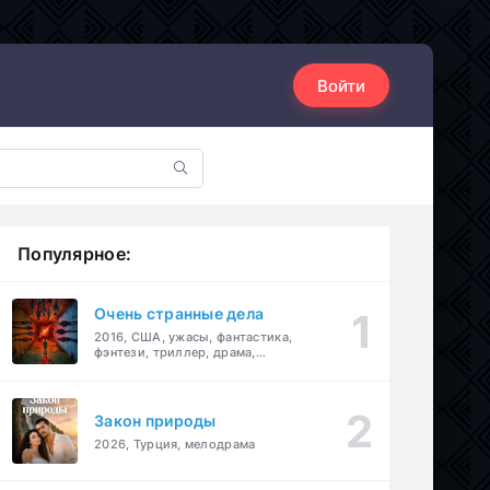
Войти
Популярное:
Очень странные дела
2016, США, ужасы, фантастика,
фэнтези, триллер, драма,
детектив
Закон природы
2026, Турция, мелодрама