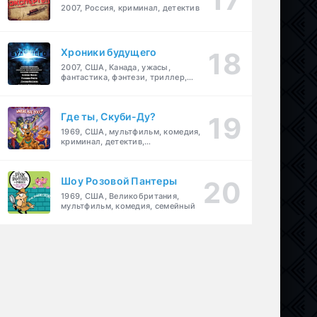
2007, Россия, криминал, детектив
Хроники будущего
2007, США, Канада, ужасы,
фантастика, фэнтези, триллер,
драма, детектив
Где ты, Скуби-Ду?
1969, США, мультфильм, комедия,
криминал, детектив,
приключения, семейный
Шоу Розовой Пантеры
1969, США, Великобритания,
мультфильм, комедия, семейный