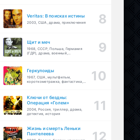
Veritas: В поисках истины
2003, США, драма, приключения
Щит и меч
1968, СССР, Польша, Германия
(ГДР), драма, военный,
приключения
Геркулоиды
1967, США, мультфильм,
короткометражка, фантастика,
приключения
Ключи от бездны:
Операция «Голем»
2004, Россия, триллер, драма,
детектив, история
Жизнь и смерть Леньки
Пантелеева