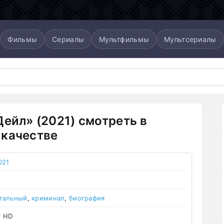
Фильмы
Сериалы
Мультфильмы
Мультсериалы
Дейл» (2021) смотреть в
качестве
021
тальный
,
криминал
,
биография
l HD