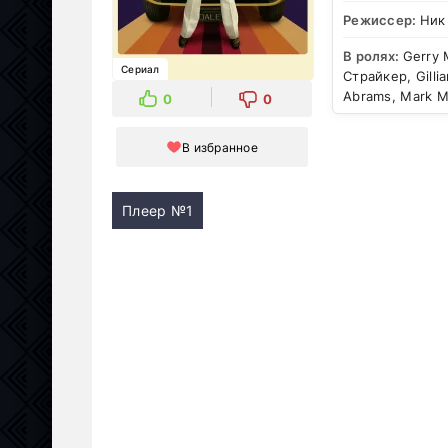
Режиссер:
Ник
В ролях:
Gerry 
Сериал
Страйкер, Gilli
Abrams, Mark M
0
0
В избранное
Плеер №1