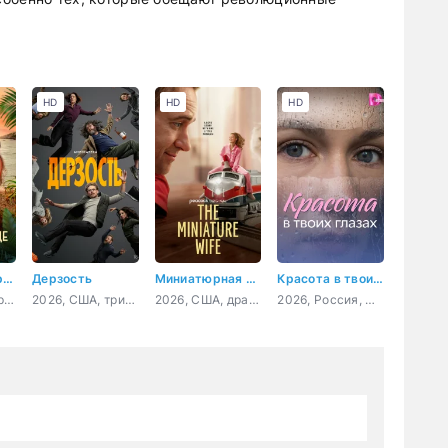
HD
HD
HD
Королевский роман на Ибице
Дерзость
Миниатюрная жена
Красота в твоих глазах
2025, Великобритания, мелодрама
2026, США, триллер, драма
2026, США, драма, комедия
2026, Россия, мелодрама