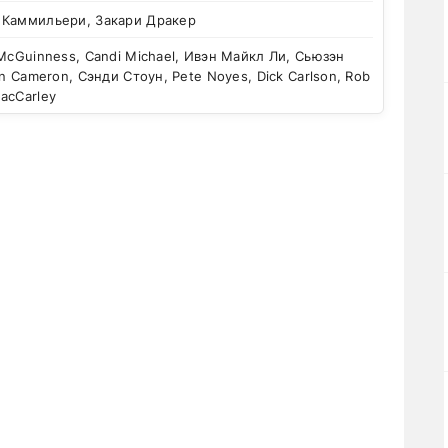
 Каммильери, Закари Дракер
McGuinness, Candi Michael, Ивэн Майкл Ли, Сьюзэн
an Cameron, Сэнди Стоун, Pete Noyes, Dick Carlson, Rob
acCarley