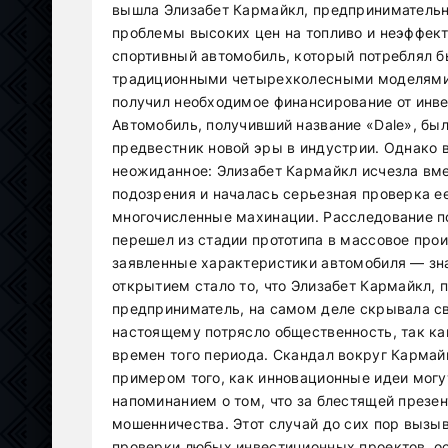
вышла Элизабет Кармайкл, предпринимательн
проблемы высоких цен на топливо и неэффект
спортивный автомобиль, который потреблял б
традиционными четырехколесными моделями.
получил необходимое финансирование от инве
Автомобиль, получивший название «Dale», бы
предвестник новой эры в индустрии. Однако 
неожиданное: Элизабет Кармайкл исчезла вме
подозрения и началась серьезная проверка е
многочисленные махинации. Расследование по
перешел из стадии прототипа в массовое про
заявленные характеристики автомобиля — з
открытием стало то, что Элизабет Кармайкл,
предприниматель, на самом деле скрывала св
настоящему потрясло общественность, так к
времен того периода. Скандал вокруг Кармай
примером того, как инновационные идеи могу
напоминанием о том, что за блестящей презе
мошенничества. Этот случай до сих пор вызы
проверки любых инвестиционных проектов, о