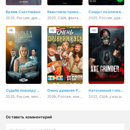
Время Счастливых
Квантовое превосходство
Солдат по кличке Рекс
2025, Россия, драма, комедия
2025, США, фантастика, боевик, приключения
2025, Россия, драма, военный
HD
HD
HD
Судьба повсюду встретится
Очень древняя Русь
Наточенный топор 4: кровавые души
2025, Россия, мелодрама
2026, Россия, комедия
2022, США, ужасы
Оставить комментарий