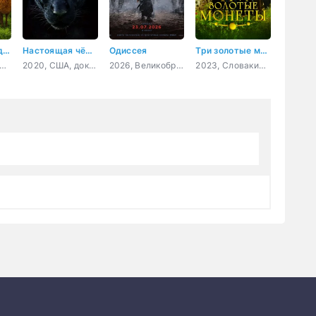
Следствие ведут овечки
Настоящая чёрная пантера
Одиссея
Три золотые монеты
Ирландия, Великобритания, США, детектив, комедия, фэнтези
2020, США, документальный, короткометражка
2026, Великобритания, США, фэнтези, боевик, приключения
2023, Словакия, Чехия, фэнтези, семейный