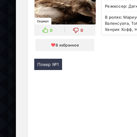
Режиссер:
Даг
В ролях:
Мариус
Сериал
Валенсуэла, То
Хенрик Хофф, 
0
0
В избранное
Плеер №1