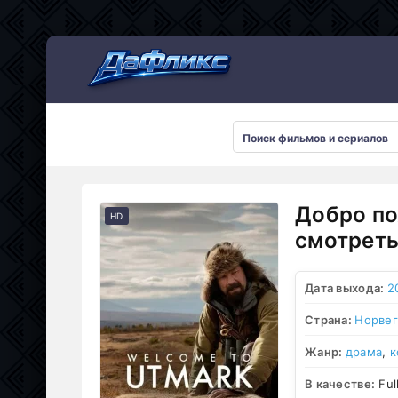
Мультсериалы
Добро по
HD
смотреть
Дата выхода:
2
Страна:
Норвег
Жанр:
драма
,
к
В качестве:
Ful