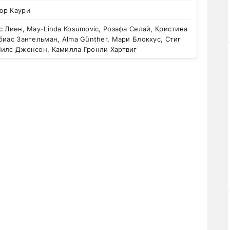
юр Каури
 Лиен, May-Linda Kosumovic, Розафа Селай, Кристина
биас Зантельман, Alma Günther, Мари Блокхус, Стиг
Нилс Джонсон, Камилла Гронли Хартвиг