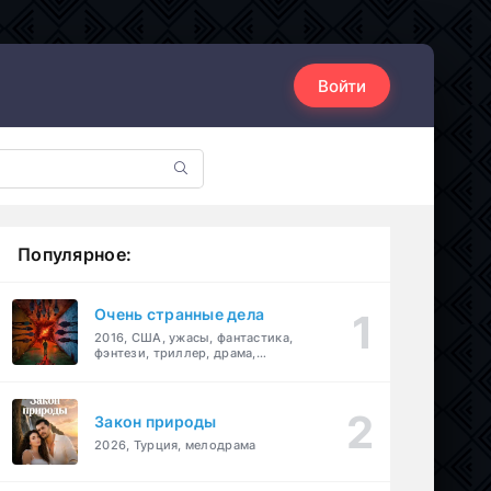
Войти
Популярное:
Очень странные дела
2016, США, ужасы, фантастика,
фэнтези, триллер, драма,
детектив
Закон природы
2026, Турция, мелодрама