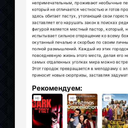
непримечательным, проживают необычные пе
который не отличается честностью и готов п
здесь обитает пастух, утопающий свои горести
заставляет его нарушать закон в поисках ред
фигурой является местный пастор, который, н
испытывает сильное отвращение ко всему бож
окутанный печалью и скорбью по своим личны
полной размышлений. Каждый из этих городск
повседневную жизнь этого места, делая его н
самых отдаленных уголках мира можно встре
Этот городок превращается в мелодраму с э
приносит новые сюрпризы, заставляя задума
Рекомендуем:
HD
HD
HD