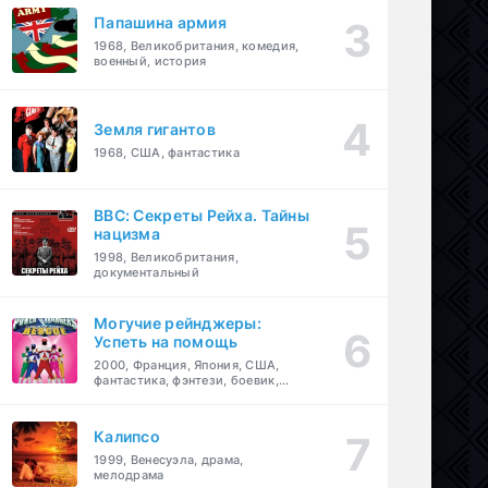
Папашина армия
1968, Великобритания, комедия,
военный, история
Земля гигантов
1968, США, фантастика
BBC: Секреты Рейха. Тайны
нацизма
1998, Великобритания,
документальный
Могучие рейнджеры:
Успеть на помощь
2000, Франция, Япония, США,
фантастика, фэнтези, боевик,
драма, приключения, семейный
Калипсо
1999, Венесуэла, драма,
мелодрама