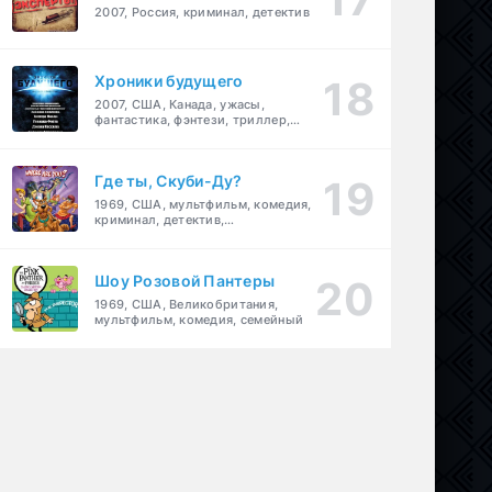
2007, Россия, криминал, детектив
Хроники будущего
2007, США, Канада, ужасы,
фантастика, фэнтези, триллер,
драма, детектив
Где ты, Скуби-Ду?
1969, США, мультфильм, комедия,
криминал, детектив,
приключения, семейный
Шоу Розовой Пантеры
1969, США, Великобритания,
мультфильм, комедия, семейный