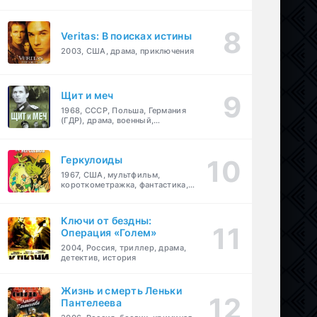
Veritas: В поисках истины
2003, США, драма, приключения
Щит и меч
1968, СССР, Польша, Германия
(ГДР), драма, военный,
приключения
Геркулоиды
1967, США, мультфильм,
короткометражка, фантастика,
приключения
Ключи от бездны:
Операция «Голем»
2004, Россия, триллер, драма,
детектив, история
Жизнь и смерть Леньки
Пантелеева