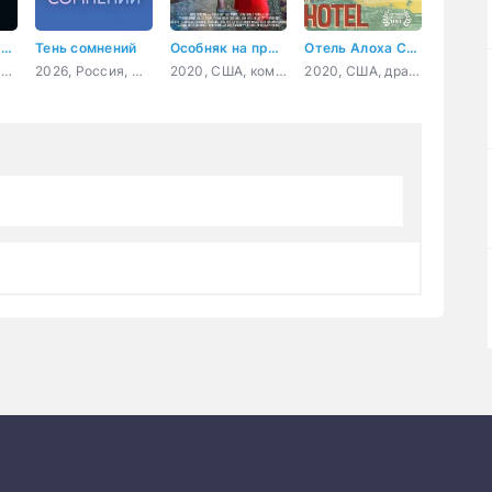
Пропавшая мать: Исчезновение Дженнифер Дулос
Тень сомнений
Особняк на прокат
Отель Алоха Сёрф
2021, США, драма, криминал
2026, Россия, мелодрама
2020, США, комедия
2020, США, драма, комедия