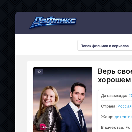
Мультсериалы
Верь сво
HD
хорошем 
Дата выхода:
2
Страна:
Россия
Жанр:
детекти
В качестве:
Ful