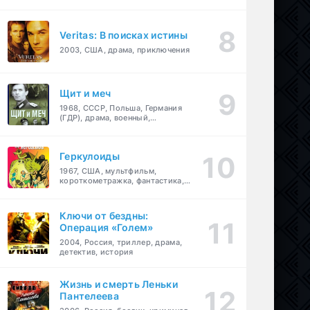
Veritas: В поисках истины
2003, США, драма, приключения
Щит и меч
1968, СССР, Польша, Германия
(ГДР), драма, военный,
приключения
Геркулоиды
1967, США, мультфильм,
короткометражка, фантастика,
приключения
Ключи от бездны:
Операция «Голем»
2004, Россия, триллер, драма,
детектив, история
Жизнь и смерть Леньки
Пантелеева