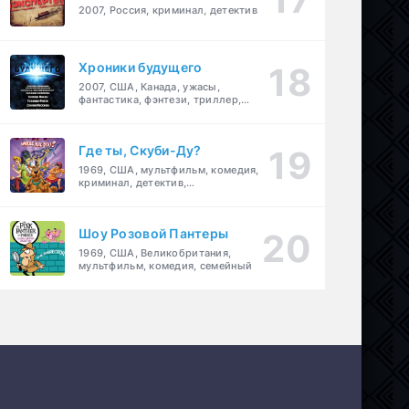
2007, Россия, криминал, детектив
Хроники будущего
2007, США, Канада, ужасы,
фантастика, фэнтези, триллер,
драма, детектив
Где ты, Скуби-Ду?
1969, США, мультфильм, комедия,
криминал, детектив,
приключения, семейный
Шоу Розовой Пантеры
1969, США, Великобритания,
мультфильм, комедия, семейный