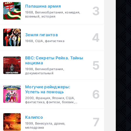
Папашина армия
1968, Великобритания, комедия,
военный, история
Земля гигантов
1968, США, фантастика
BBC: Секреты Рейха. Тайны
нацизма
1998, Великобритания,
документальный
Могучие рейнджеры:
Успеть на помощь
2000, Франция, Япония, США,
фантастика, фэнтези, боевик,
драма, приключения, семейный
Калипсо
1999, Венесуэла, драма,
мелодрама