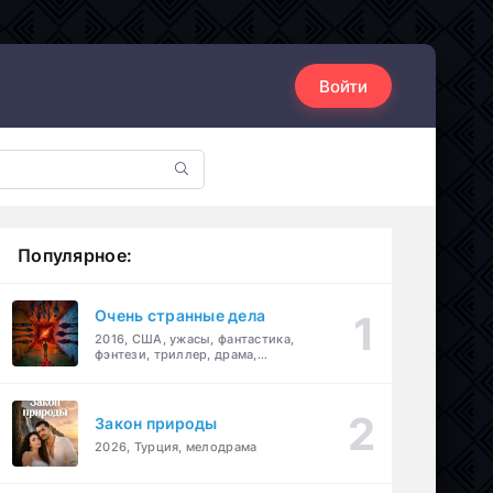
Войти
Популярное:
Очень странные дела
2016, США, ужасы, фантастика,
фэнтези, триллер, драма,
детектив
Закон природы
2026, Турция, мелодрама