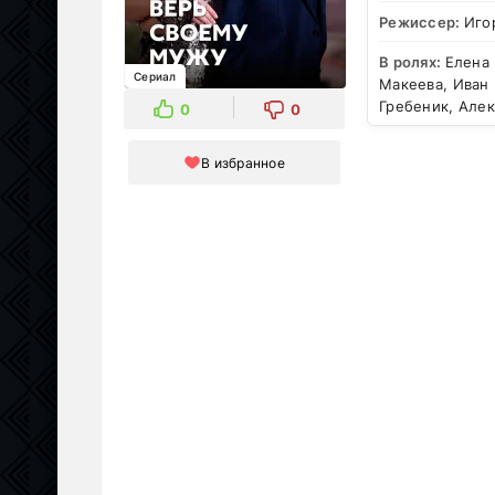
Режиссер:
Иго
В ролях:
Елена 
Сериал
Макеева, Иван
Гребеник, Але
0
0
В избранное