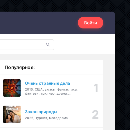
Войти
Популярное:
Очень странные дела
2016, США, ужасы, фантастика,
фэнтези, триллер, драма,
детектив
Закон природы
2026, Турция, мелодрама