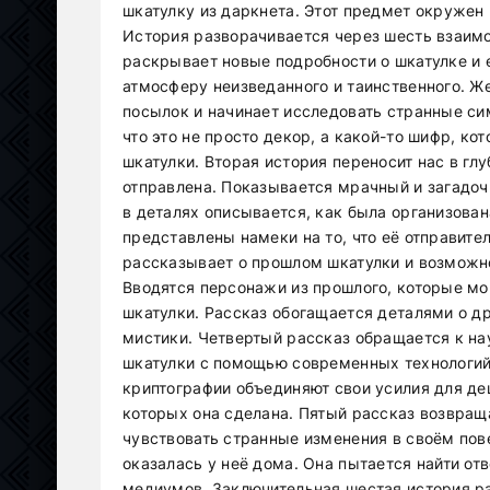
шкатулку из даркнета. Этот предмет окружен 
История разворачивается через шесть взаим
раскрывает новые подробности о шкатулке и 
атмосферу неизведанного и таинственного. Ж
посылок и начинает исследовать странные си
что это не просто декор, а какой-то шифр, 
шкатулки. Вторая история переносит нас в гл
отправлена. Показывается мрачный и загадоч
в деталях описывается, как была организован
представлены намеки на то, что её отправит
рассказывает о прошлом шкатулки и возможн
Вводятся персонажи из прошлого, которые мо
шкатулки. Рассказ обогащается деталями о др
мистики. Четвертый рассказ обращается к нау
шкатулки с помощью современных технологий.
криптографии объединяют свои усилия для де
которых она сделана. Пятый рассказ возвраща
чувствовать странные изменения в своём пове
оказалась у неё дома. Она пытается найти о
медиумов. Заключительная шестая история ра