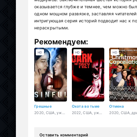
оказывается глубже и темнее, чем можно был
одном мощном развязке, заставляя читателей 
интригующая серия историй подводит нас к п
нераскрытыми.
Рекомендуем:
HD
HD
HD
Грешные
Охота во тьме
Отмена
2020, США, ужасы, триллер
2022, США, ужасы
Оставить комментарий