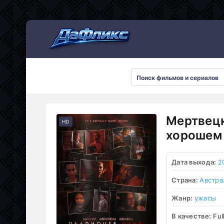
Мультсериалы
Мертвецк
HD
хорошем 
Дата выхода:
2
Страна:
Австра
Жанр:
ужасы
В качестве:
Ful