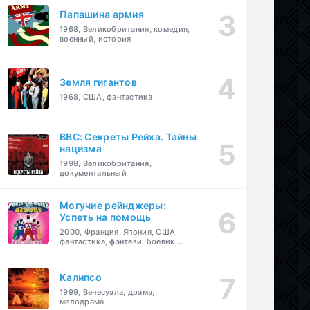
Папашина армия
1968, Великобритания, комедия,
военный, история
Земля гигантов
1968, США, фантастика
BBC: Секреты Рейха. Тайны
нацизма
1998, Великобритания,
документальный
Могучие рейнджеры:
Успеть на помощь
2000, Франция, Япония, США,
фантастика, фэнтези, боевик,
драма, приключения, семейный
Калипсо
1999, Венесуэла, драма,
мелодрама