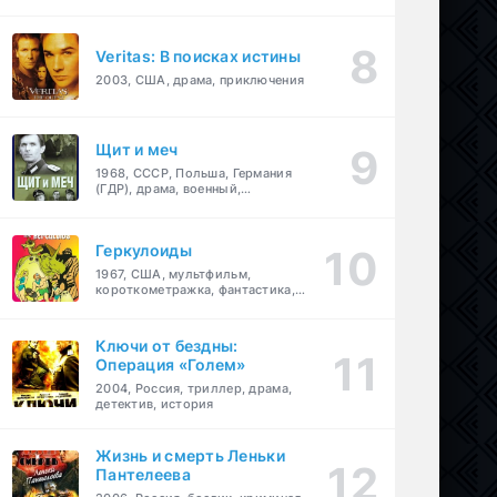
Veritas: В поисках истины
2003, США, драма, приключения
Щит и меч
1968, СССР, Польша, Германия
(ГДР), драма, военный,
приключения
Геркулоиды
1967, США, мультфильм,
короткометражка, фантастика,
приключения
Ключи от бездны:
Операция «Голем»
2004, Россия, триллер, драма,
детектив, история
Жизнь и смерть Леньки
Пантелеева