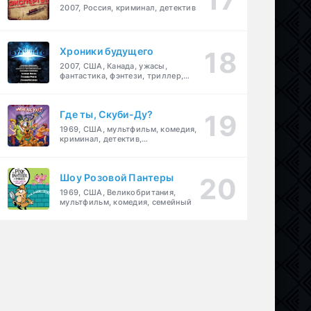
2007, Россия, криминал, детектив
Хроники будущего
2007, США, Канада, ужасы,
фантастика, фэнтези, триллер,
драма, детектив
Где ты, Скуби-Ду?
1969, США, мультфильм, комедия,
криминал, детектив,
приключения, семейный
Шоу Розовой Пантеры
1969, США, Великобритания,
мультфильм, комедия, семейный