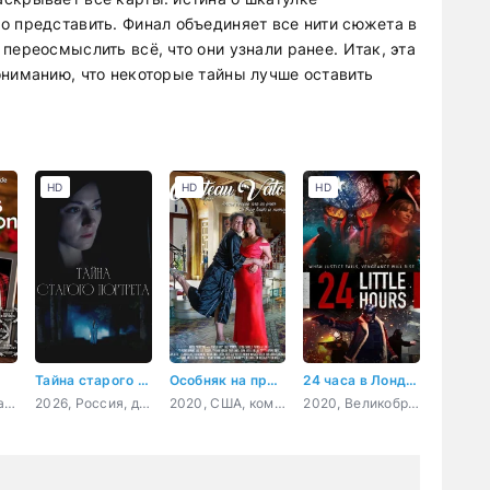
о представить. Финал объединяет все нити сюжета в
переосмыслить всё, что они узнали ранее. Итак, эта
ониманию, что некоторые тайны лучше оставить
HD
HD
HD
Тайна старого портрета
Особняк на прокат
24 часа в Лондоне
2020, США, драма
2026, Россия, детектив, мелодрама, криминал
2020, США, комедия
2020, Великобритания, боевик, триллер, драма, криминал