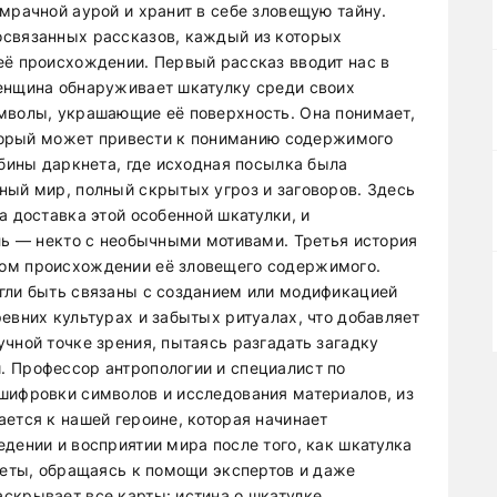
мрачной аурой и хранит в себе зловещую тайну.
освязанных рассказов, каждый из которых
её происхождении. Первый рассказ вводит нас в
енщина обнаруживает шкатулку среди своих
мволы, украшающие её поверхность. Она понимает,
который может привести к пониманию содержимого
убины даркнета, где исходная посылка была
ный мир, полный скрытых угроз и заговоров. Здесь
а доставка этой особенной шкатулки, и
ель — некто с необычными мотивами. Третья история
ом происхождении её зловещего содержимого.
гли быть связаны с созданием или модификацией
евних культурах и забытых ритуалах, что добавляет
чной точке зрения, пытаясь разгадать загадку
 Профессор антропологии и специалист по
шифровки символов и исследования материалов, из
ется к нашей героине, которая начинает
дении и восприятии мира после того, как шкатулка
тветы, обращаясь к помощи экспертов и даже
скрывает все карты: истина о шкатулке