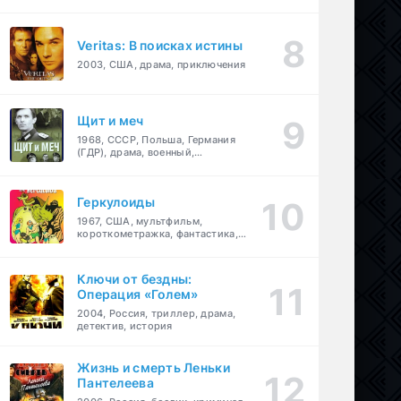
Veritas: В поисках истины
2003, США, драма, приключения
Щит и меч
1968, СССР, Польша, Германия
(ГДР), драма, военный,
приключения
Геркулоиды
1967, США, мультфильм,
короткометражка, фантастика,
приключения
Ключи от бездны:
Операция «Голем»
2004, Россия, триллер, драма,
детектив, история
Жизнь и смерть Леньки
Пантелеева