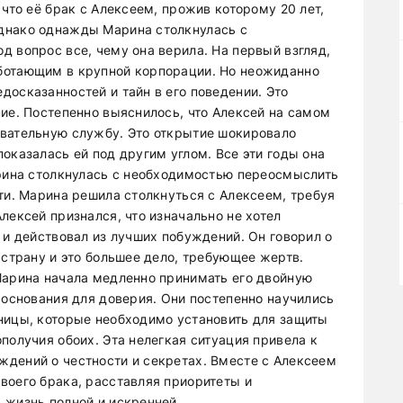
 что её брак с Алексеем, прожив которому 20 лет,
днако однажды Марина столкнулась с
 вопрос все, чему она верила. На первый взгляд,
ботающим в крупной корпорации. Но неожиданно
досказанностей и тайн в его поведении. Это
ие. Постепенно выяснилось, что Алексей на самом
ывательную службу. Это открытие шокировало
оказалась ей под другим углом. Все эти годы она
арина столкнулась с необходимостью переосмыслить
ти. Марина решила столкнуться с Алексеем, требуя
лексей признался, что изначально не хотел
 и действовал из лучших побуждений. Он говорил о
 страну и это большее дело, требующее жертв.
Марина начала медленно принимать его двойную
 основания для доверия. Они постепенно научились
ницы, которые необходимо установить для защиты
получия обоих. Эта нелегкая ситуация привела к
дений о честности и секретах. Вместе с Алексеем
воего брака, расставляя приоритеты и
 жизнь полной и искренней.