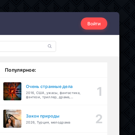
Войти
Популярное:
Очень странные дела
2016, США, ужасы, фантастика,
фэнтези, триллер, драма,
детектив
Закон природы
2026, Турция, мелодрама