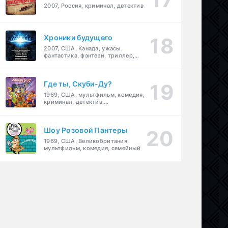
2007, Россия, криминал, детектив
Хроники будущего
2007, США, Канада, ужасы,
фантастика, фэнтези, триллер,
драма, детектив
Где ты, Скуби-Ду?
1969, США, мультфильм, комедия,
криминал, детектив,
приключения, семейный
Шоу Розовой Пантеры
1969, США, Великобритания,
мультфильм, комедия, семейный