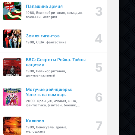
Папашина армия
1968, Великобритания, комедия,
военный, история
Земля гигантов
1968, США, фантастика
BBC: Секреты Рейха. Тайны
нацизма
1998, Великобритания,
документальный
Могучие рейнджеры:
Успеть на помощь
2000, Франция, Япония, США,
фантастика, фэнтези, боевик,
драма, приключения, семейный
Калипсо
1999, Венесуэла, драма,
мелодрама