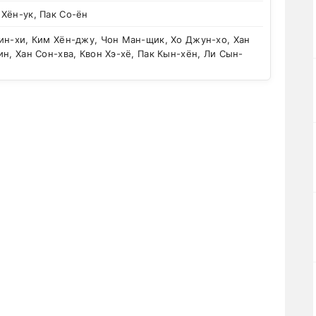
 Хён-ук, Пак Со-ён
н-хи, Ким Хён-джу, Чон Ман-щик, Хо Джун-хо, Хан
ин, Хан Сон-хва, Квон Хэ-хё, Пак Кын-хён, Ли Сын-