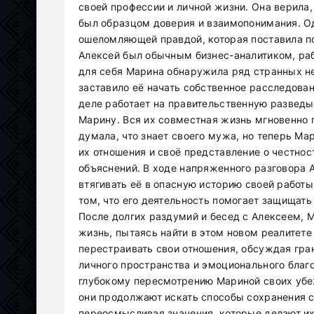
своей профессии и личной жизни. Она верила,
был образцом доверия и взаимопонимания. О
ошеломляющей правдой, которая поставила под
Алексей был обычным бизнес-аналитиком, ра
для себя Марина обнаружила ряд странных не
заставило её начать собственное расследован
деле работает на правительственную развед
Марину. Вся их совместная жизнь мгновенно п
думала, что знает своего мужа, но теперь М
их отношения и своё представление о честнос
объяснений. В ходе напряженного разговора А
втягивать её в опасную историю своей работы
том, что его деятельность помогает защищать
После долгих раздумий и бесед с Алексеем, 
жизнь, пытаясь найти в этом новом реалитете
перестраивать свои отношения, обсуждая гра
личного пространства и эмоционального благо
глубокому пересмотрению Мариной своих убеж
они продолжают искать способы сохранения с
переосмысливая значения, которые делают их