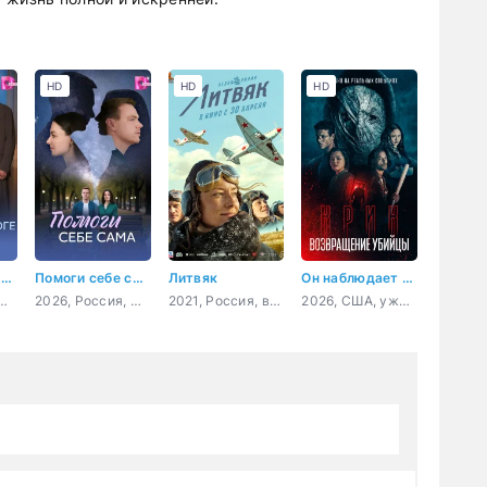
HD
HD
HD
Авария на дороге счастья
Помоги себе сама
Литвяк
Он наблюдает за тобой
Россия, мелодрама
2026, Россия, мелодрама
2021, Россия, военный, история, биография
2026, США, ужасы, триллер