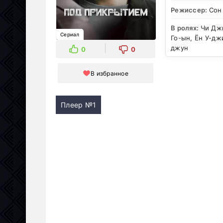
Режиссер:
Сон
В ролях:
Чи Джи
Сериал
Го-ын, Ён У-дж
джун
0
0
В избранное
Плеер №1