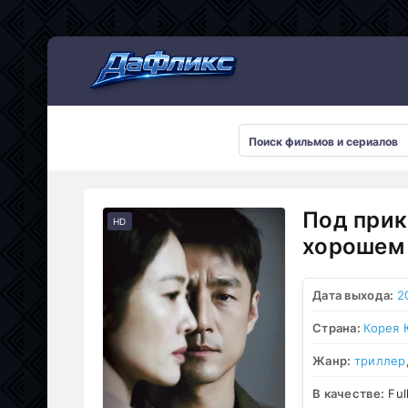
Мультсериалы
Под прик
HD
хорошем 
Дата выхода:
2
Страна:
Корея
Жанр:
триллер
В качестве:
Ful