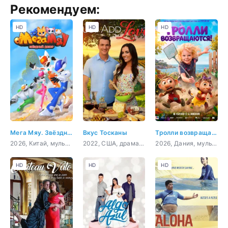
Рекомендуем:
HD
HD
HD
Мега Мяу. Звёздный дозор
Вкус Тосканы
Тролли возвращаются!
2026, Китай, мультфильм, детский, приключения, фантастика
2022, США, драма, мелодрама, комедия
2026, Дания, мультфильм, фэнтези, семейный, приключения
HD
HD
HD