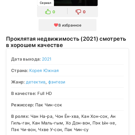
Сериал
0
0
В избранное
Проклятая недвижимость (2021) смотреть
в хорошем качестве
Дата выхода:
2021
Страна:
Корея Южная
Жанр:
детектив
,
фэнтези
В качестве:
Full HD
Режиссер:
Пак Чин-сок
В ролях:
Чан На-ра, Чон Ён-хва, Кан Хон-сок, Ан
Гиль-ган, Кан Маль-гым, Хо Дон-вон, Пэк Ын-хе,
Пэк Чи-вон, Чхве У-сон, Пак Чин-су