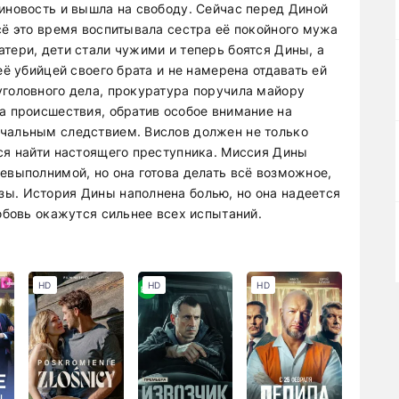
виновость и вышла на свободу. Сейчас перед Диной
сё это время воспитывала сестра её покойного мужа
тери, дети стали чужими и теперь боятся Дины, а
её убийцей своего брата и не намерена отдавать ей
уголовного дела, прокуратура поручила майору
а происшествия, обратив особое внимание на
ачальным следствием. Вислов должен не только
ься найти настоящего преступника. Миссия Дины
евыполнимой, но она готова делать всё возможное,
ы. История Дины наполнена болью, но она надеется
любовь окажутся сильнее всех испытаний.
HD
HD
HD