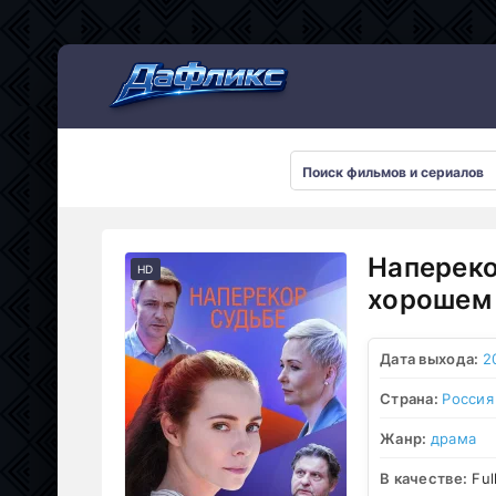
Мультсериалы
Напереко
HD
хорошем 
Дата выхода:
2
Страна:
Россия
Жанр:
драма
В качестве:
Ful