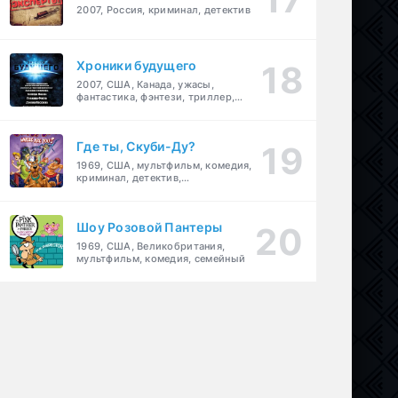
2007, Россия, криминал, детектив
Хроники будущего
2007, США, Канада, ужасы,
фантастика, фэнтези, триллер,
драма, детектив
Где ты, Скуби-Ду?
1969, США, мультфильм, комедия,
криминал, детектив,
приключения, семейный
Шоу Розовой Пантеры
1969, США, Великобритания,
мультфильм, комедия, семейный