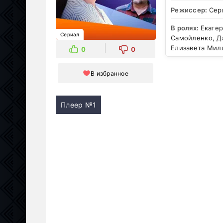
Режиссер:
Сер
В ролях:
Екатер
Сериал
Самойленко, Да
Елизавета Мил
0
0
В избранное
Плеер №1