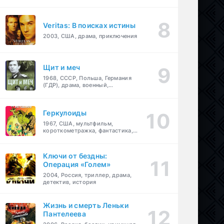
Veritas: В поисках истины
2003, США, драма, приключения
Щит и меч
1968, СССР, Польша, Германия
(ГДР), драма, военный,
приключения
Геркулоиды
1967, США, мультфильм,
короткометражка, фантастика,
приключения
Ключи от бездны:
Операция «Голем»
2004, Россия, триллер, драма,
детектив, история
Жизнь и смерть Леньки
Пантелеева