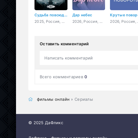
Судьба повсюду встретится
Дар небес
2025, Россия, мелодрама
2026, Россия, мелодрама
2026, 
Оставить комментарий
Написать комментарий
Всего комментариев
0
фильмы онлайн
» Сериалы
© 2025 ДаФликс
ДаФликс - Фильмы и сериалы онлайн.