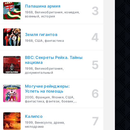
Папашина армия
1968, Великобритания, комедия,
военный, история
Земля гигантов
1968, США, фантастика
BBC: Секреты Рейха. Тайны
нацизма
1998, Великобритания,
документальный
Могучие рейнджеры:
Успеть на помощь
2000, Франция, Япония, США,
фантастика, фэнтези, боевик,
драма, приключения, семейный
Калипсо
1999, Венесуэла, драма,
мелодрама