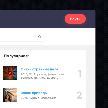
Войти
Популярное:
Очень странные дела
2016, США, ужасы, фантастика,
фэнтези, триллер, драма,
детектив
Закон природы
2026, Турция, мелодрама