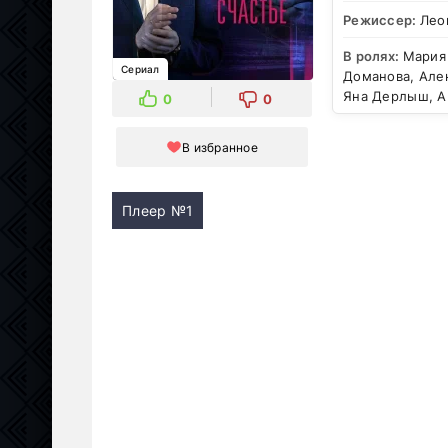
Режиссер:
Лео
В ролях:
Мария 
Сериал
Доманова, Але
Яна Дерлыш, А
0
0
В избранное
Плеер №1