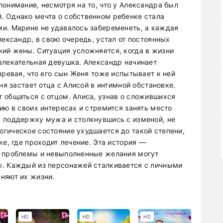
онимание, несмотря на то, что у Александра был
. Однако мечта о собственном ребенке стала
и. Марине не удавалось забеременеть, а каждая
лександр, в свою очередь, устал от постоянных
ий жены. Ситуация усложняется, когда в жизни
влекательная девушка. Александр начинает
зревая, что его сын Женя тоже испытывает к ней
ня застает отца с Алисой в интимной обстановке.
 общаться с отцом. Алиса, узнав о сложившихся
ию в своих интересах и стремится занять место
в поддержку мужа и столкнувшись с изменой, не
гическое состояние ухудшается до такой степени,
ке, где проходит лечение. Эта история —
е проблемы и невыполненные желания могут
ы. Каждый из персонажей сталкивается с личными
няют их жизни.
HD
HD
HD