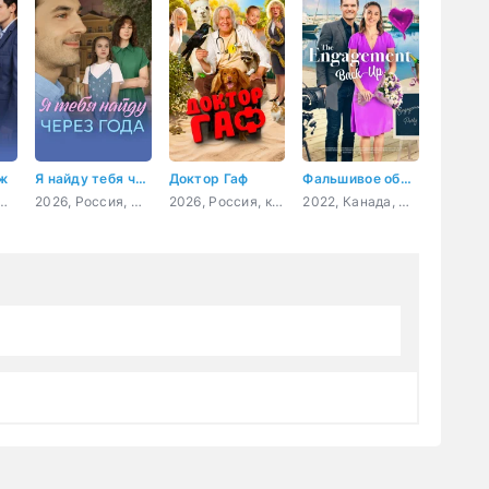
уж
Я найду тебя через года
Доктор Гаф
Фальшивое обручение
Россия, мелодрама
2026, Россия, мелодрама
2026, Россия, комедия, фэнтези, семейный
2022, Канада, мелодрама, комедия