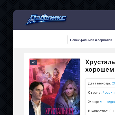
Мультсериалы
Хрусталь
HD
хорошем 
Дата выхода:
2
Страна:
Россия
Жанр:
мелодр
В качестве:
Ful