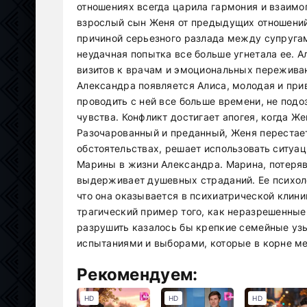
отношениях всегда царила гармония и взаимоп
взрослый сын Женя от предыдущих отношений
причиной серьезного разлада между супругам
неудачная попытка все больше угнетала ее. А
визитов к врачам и эмоциональных переживан
Александра появляется Алиса, молодая и при
проводить с ней все больше времени, не подо
чувства. Конфликт достигает апогея, когда Же
Разочарованный и преданный, Женя перестает
обстоятельствах, решает использовать ситуац
Марины в жизни Александра. Марина, потеря
выдерживает душевных страданий. Ее психоло
что она оказывается в психиатрической клини
трагический пример того, как неразрешенны
разрушить казалось бы крепкие семейные уз
испытаниями и выборами, которые в корне ме
Рекомендуем:
HD
HD
HD