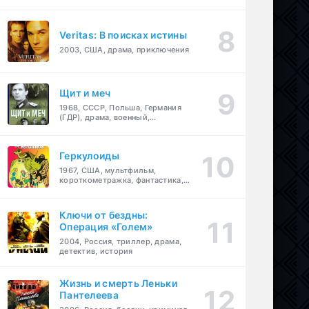
Veritas: В поисках истины
2003, США, драма, приключения
Щит и меч
1968, СССР, Польша, Германия
(ГДР), драма, военный,
приключения
Геркулоиды
1967, США, мультфильм,
короткометражка, фантастика,
приключения
Ключи от бездны:
Операция «Голем»
2004, Россия, триллер, драма,
детектив, история
Жизнь и смерть Леньки
Пантелеева