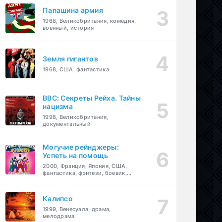
Папашина армия
1968, Великобритания, комедия,
военный, история
Земля гигантов
1968, США, фантастика
BBC: Секреты Рейха. Тайны
нацизма
1998, Великобритания,
документальный
Могучие рейнджеры:
Успеть на помощь
2000, Франция, Япония, США,
фантастика, фэнтези, боевик,
драма, приключения, семейный
Калипсо
1999, Венесуэла, драма,
мелодрама