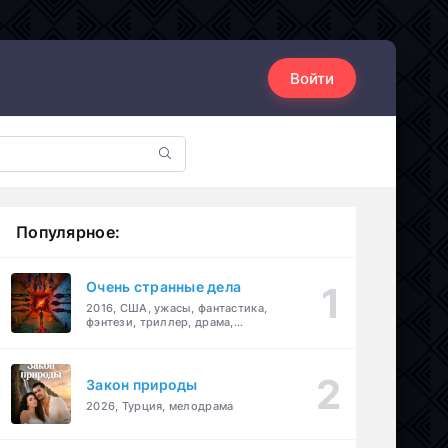
Войти
Популярное:
Очень странные дела
2016, США, ужасы, фантастика,
фэнтези, триллер, драма,
детектив
Закон природы
2026, Турция, мелодрама