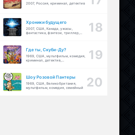
2007, Россия, криминал, детектив
Хроники будущего
2007, США, Канада, ужасы,
фантастика, фэнтези, триллер,
драма, детектив
Где ты, Скуби-Ду?
1969, США, мультфильм, комедия,
криминал, детектив,
приключения, семейный
Шоу Розовой Пантеры
1969, США, Великобритания,
мультфильм, комедия, семейный