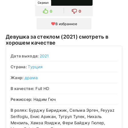
Сериал
0
0
В избранное
Девушка за стеклом (2021) смотреть в
хорошем качестве
Дата выхода:
2021
Страна:
Турция
Жанр:
драма
В качестве:
Full HD
Режиссер:
Надим Гюч
В ролях:
Бурджу Бириджик, Сельма Эргеч, Feyyaz
Serifoglu, Енис Арикан, Тугрул Тулек, Нихаль
Мензиль, Хамза Язиджи, Фери Байджу Гюлер,