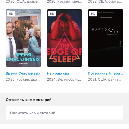
2020, США, драма, комедия
2026, Россия, мелодрама
2022, США, биография, спорт
HD
HD
HD
Время Счастливых
На краю сна
Потерянный парадокс
2025, Россия, драма, комедия
2024, Великобритания, США, Канада, триллер, детектив
2021, США, фантастика, комедия
Оставить комментарий
Написать комментарий